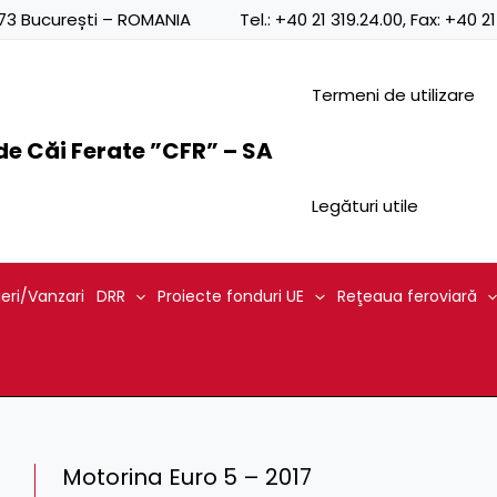
0873 București – ROMANIA
Tel.:
+40 21 319.24.00
, Fax:
+40 21
Termeni de utilizare
e Căi Ferate ”CFR” – SA
Legături utile
ieri/Vanzari
DRR
Proiecte fonduri UE
Reţeaua feroviară
Motorina Euro 5 – 2017