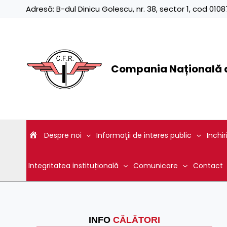
Skip
Adresă:
B-dul Dinicu Golescu, nr. 38, sector 1, cod 01
to
content
Compania Națională d
Despre noi
Informaţii de interes public
Inchir
Integritatea instituțională
Comunicare
Contact
INFO
CĂLĂTORI