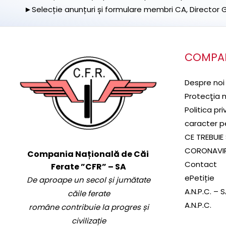
►Selecție anunțuri și formulare membri CA, Director Ge
COMPA
Despre noi
Protecţia 
Politica pr
caracter p
CE TREBUIE 
CORONAVI
Compania Națională de Căi
Contact
Ferate ”CFR” – SA
ePetiție
De aproape un secol și jumătate
A.N.P.C. – 
căile ferate
A.N.P.C.
române contribuie la progres și
civilizație