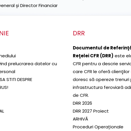
neral și Director Financiar
NIE
DRR
Documentul de Referinţă
mediului
Reţelei CFR (DRR)
este el
ivind prelucrarea datelor cu
CFR pentru a descrie servic
ersonal
care CFR le oferă clienţilor
SA STITI DESPRE
doresc să opereze trenuri
RUS!
infrastructura feroviară a
de CFR.
DRR 2026
SAL
DRR 2027 Proiect
ARHIVĂ
Proceduri Operaționale