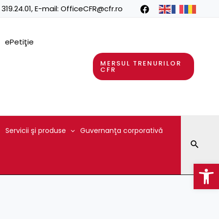
 319.24.01
, E-mail:
OfficeCFR@cfr.ro
ePetiţie
MERSUL TRENURILOR
CFR
Servicii şi produse
Guvernanţa corporativă
Searc
Op