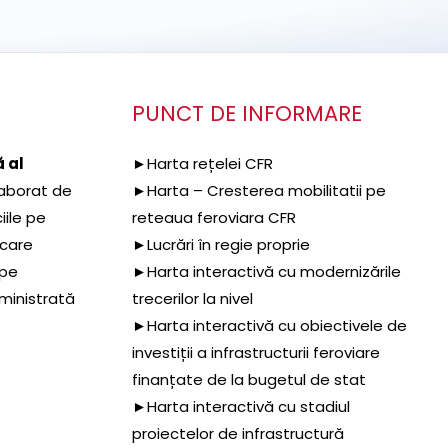
PUNCT DE INFORMARE
 al
►Harta rețelei CFR
aborat de
►Harta – Cresterea mobilitatii pe
iile pe
reteaua feroviara CFR
 care
►Lucrări în regie proprie
 pe
►Harta interactivă cu modernizările
dministrată
trecerilor la nivel
►Harta interactivă cu obiectivele de
investiții a infrastructurii feroviare
finanțate de la bugetul de stat
►Harta interactivă cu stadiul
proiectelor de infrastructură