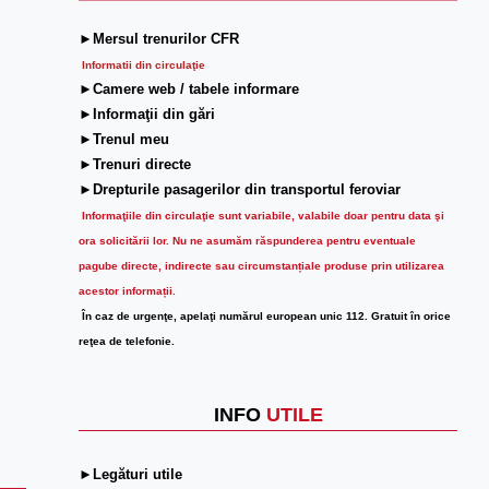
►Mersul trenurilor CFR
Informatii din circulaţie
►Camere web / tabele informare
►Informaţii din gări
►Trenul meu
►Trenuri directe
►Drepturile pasagerilor din transportul feroviar
Informaţiile din circulaţie sunt variabile, valabile doar pentru data şi
ora solicitării lor.
Nu ne asumăm răspunderea pentru eventuale
pagube directe, indirecte sau circumstanțiale produse prin utilizarea
acestor informații.
În caz de urgenţe, apelaţi numărul european unic 112. Gratuit în orice
reţea de telefonie.
INFO
UTILE
►Legături utile