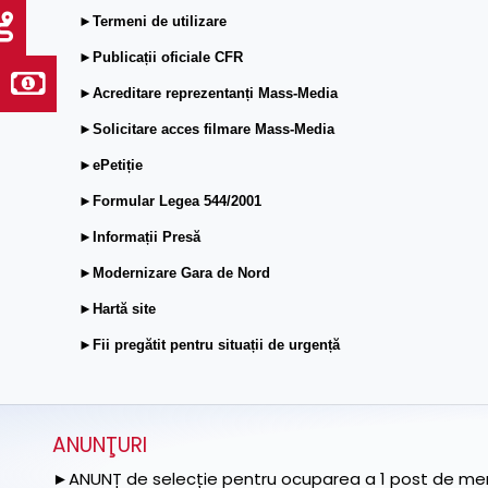
►Termeni de utilizare
►Publicații oficiale CFR
►Acreditare reprezentanți Mass-Media
►Solicitare acces filmare Mass-Media
►ePetiție
►Formular Legea 544/2001
►Informații Presă
►Modernizare Gara de Nord
►Hartă site
►Fii pregătit pentru situații de urgență
ANUNŢURI
►ANUNȚ de selecție pentru ocuparea a 1 post de memb