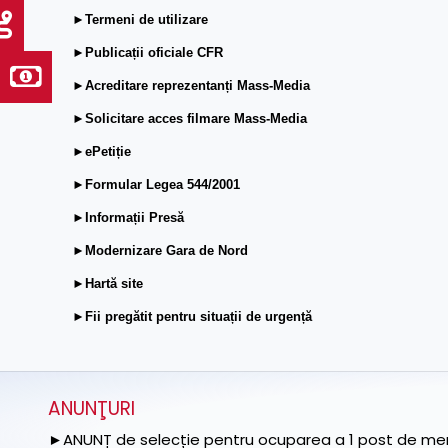
►Termeni de utilizare
►Publicații oficiale CFR
►Acreditare reprezentanți Mass-Media
►Solicitare acces filmare Mass-Media
►ePetiție
►Formular Legea 544/2001
►Informații Presă
►Modernizare Gara de Nord
►Hartă site
►Fii pregătit pentru situații de urgență
ANUNŢURI
►ANUNȚ de selecție pentru ocuparea a 1 post de memb