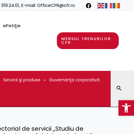
 319.24.01
, E-mail:
OfficeCFR@cfr.ro
ePetiţie
MERSUL TRENURILOR
CFR
Servicii şi produse
Guvernanţa corporativă
Searc
Op
orial de servicii ,,Studiu de