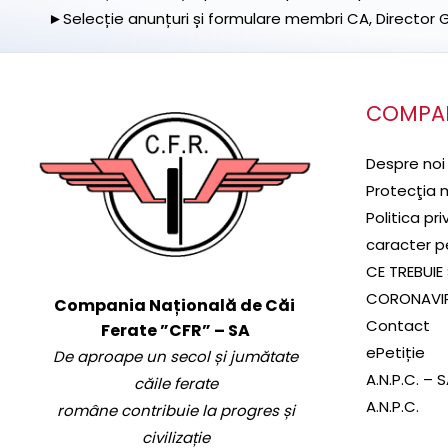
►Selecție anunțuri și formulare membri CA, Director Ge
COMPA
Despre noi
Protecţia 
Politica pr
caracter p
CE TREBUIE 
CORONAVI
Compania Națională de Căi
Contact
Ferate ”CFR” – SA
ePetiție
De aproape un secol și jumătate
A.N.P.C. – 
căile ferate
A.N.P.C.
române contribuie la progres și
civilizație