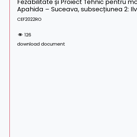
Fezabilitate și Proiect Tehnic pentru mo
Apahida – Suceava, subsecțiunea 2: Il
CEF2022RO
126
download document