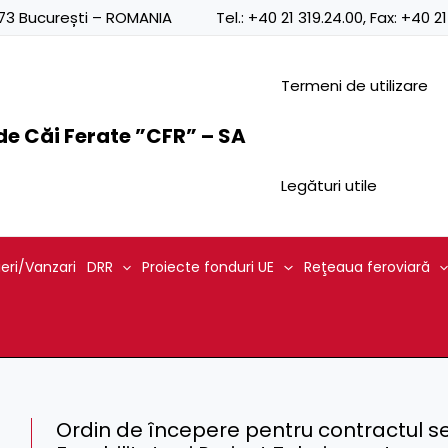
0873 București – ROMANIA
Tel.:
+40 21 319.24.00
, Fax:
+40 21
Termeni de utilizare
e Căi Ferate ”CFR” – SA
Legături utile
ieri/Vanzari
DRR
Proiecte fonduri UE
Reţeaua feroviară
Ordin de începere pentru contractul sect