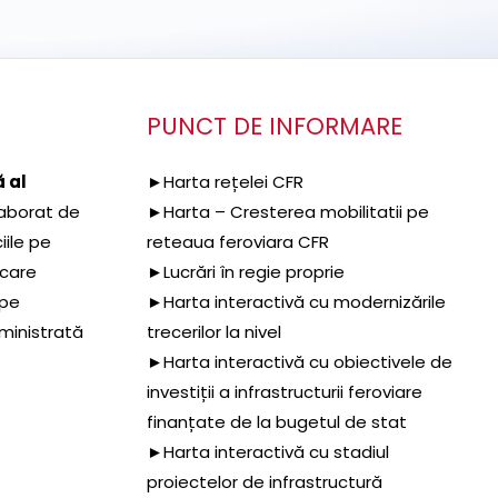
PUNCT DE INFORMARE
 al
►Harta rețelei CFR
aborat de
►Harta – Cresterea mobilitatii pe
iile pe
reteaua feroviara CFR
 care
►Lucrări în regie proprie
 pe
►Harta interactivă cu modernizările
dministrată
trecerilor la nivel
►Harta interactivă cu obiectivele de
investiții a infrastructurii feroviare
finanțate de la bugetul de stat
►Harta interactivă cu stadiul
proiectelor de infrastructură