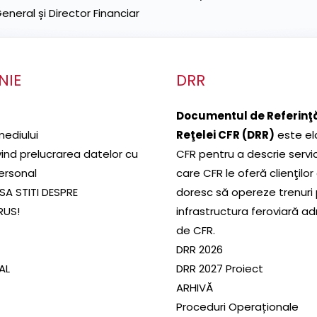
neral și Director Financiar
NIE
DRR
Documentul de Referinţă
mediului
Reţelei CFR (DRR)
este el
ivind prelucrarea datelor cu
CFR pentru a descrie servic
ersonal
care CFR le oferă clienţilor
SA STITI DESPRE
doresc să opereze trenuri
RUS!
infrastructura feroviară a
de CFR.
DRR 2026
SAL
DRR 2027 Proiect
ARHIVĂ
Proceduri Operaționale