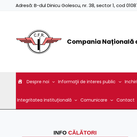
Skip
Adresă:
B-dul Dinicu Golescu, nr. 38, sector 1, cod 01
to
content
Compania Națională d
Despre noi
Informaţii de interes public
Inchir
Integritatea instituțională
Comunicare
Contact
INFO
CĂLĂTORI