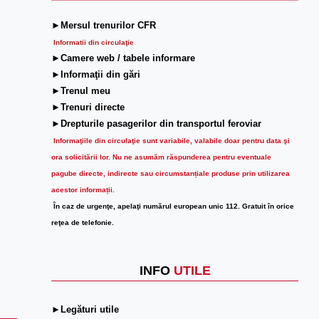
►Mersul trenurilor CFR
Informatii din circulaţie
►Camere web / tabele informare
►Informaţii din gări
►Trenul meu
►Trenuri directe
►Drepturile pasagerilor din transportul feroviar
Informaţiile din circulaţie sunt variabile, valabile doar pentru data şi
ora solicitării lor.
Nu ne asumăm răspunderea pentru eventuale
pagube directe, indirecte sau circumstanțiale produse prin utilizarea
acestor informații.
În caz de urgenţe, apelaţi numărul european unic 112. Gratuit în orice
reţea de telefonie.
INFO
UTILE
►Legături utile