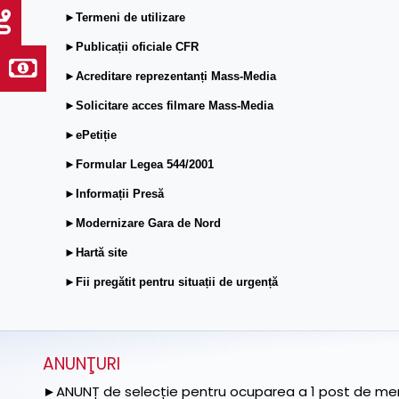
►Termeni de utilizare
►Publicații oficiale CFR
►Acreditare reprezentanți Mass-Media
►Solicitare acces filmare Mass-Media
►ePetiție
►Formular Legea 544/2001
►Informații Presă
►Modernizare Gara de Nord
►Hartă site
►Fii pregătit pentru situații de urgență
ANUNŢURI
►ANUNȚ de selecție pentru ocuparea a 1 post de memb