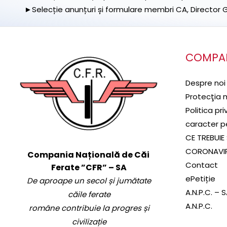
►Selecție anunțuri și formulare membri CA, Director Ge
COMPA
Despre noi
Protecţia 
Politica pr
caracter p
CE TREBUIE 
CORONAVI
Compania Națională de Căi
Contact
Ferate ”CFR” – SA
ePetiție
De aproape un secol și jumătate
A.N.P.C. – 
căile ferate
A.N.P.C.
române contribuie la progres și
civilizație