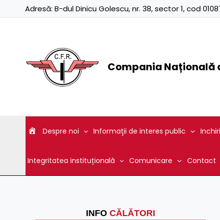
Skip
Adresă:
B-dul Dinicu Golescu, nr. 38, sector 1, cod 01
to
content
Compania Națională d
Despre noi
Informaţii de interes public
Inchir
Integritatea instituțională
Comunicare
Contact
INFO
CĂLĂTORI