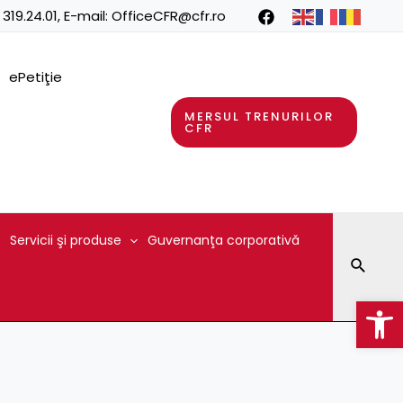
 319.24.01
, E-mail:
OfficeCFR@cfr.ro
ePetiţie
MERSUL TRENURILOR
CFR
Servicii şi produse
Guvernanţa corporativă
Searc
Op