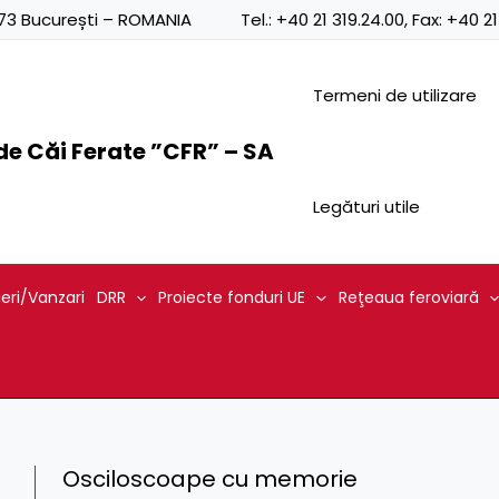
0873 București – ROMANIA
Tel.:
+40 21 319.24.00
, Fax:
+40 21
Termeni de utilizare
e Căi Ferate ”CFR” – SA
Legături utile
ieri/Vanzari
DRR
Proiecte fonduri UE
Reţeaua feroviară
Osciloscoape cu memorie