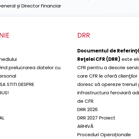
neral și Director Financiar
NIE
DRR
Documentul de Referinţă
mediului
Reţelei CFR (DRR)
este el
ivind prelucrarea datelor cu
CFR pentru a descrie servic
ersonal
care CFR le oferă clienţilor
SA STITI DESPRE
doresc să opereze trenuri
RUS!
infrastructura feroviară a
de CFR.
DRR 2026
SAL
DRR 2027 Proiect
ARHIVĂ
Proceduri Operaționale