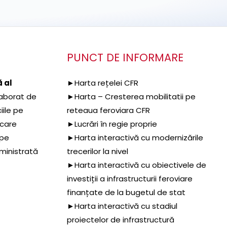
PUNCT DE INFORMARE
 al
►Harta rețelei CFR
aborat de
►Harta – Cresterea mobilitatii pe
iile pe
reteaua feroviara CFR
 care
►Lucrări în regie proprie
 pe
►Harta interactivă cu modernizările
dministrată
trecerilor la nivel
►Harta interactivă cu obiectivele de
investiții a infrastructurii feroviare
finanțate de la bugetul de stat
►Harta interactivă cu stadiul
proiectelor de infrastructură