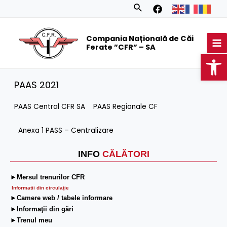
Skip
Search
to
MA
content
Compania Națională de Căi
M
Ferate ”CFR” – SA
Op
PAAS 2021
PAAS Central CFR SA
PAAS Regionale CF
Anexa 1 PASS – Centralizare
INFO
CĂLĂTORI
►Mersul trenurilor CFR
Informatii din circulaţie
►Camere web / tabele informare
►Informaţii din gări
►Trenul meu