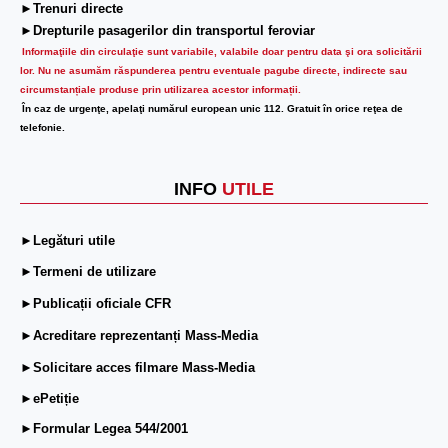
►Trenuri directe
►Drepturile pasagerilor din transportul feroviar
Informaţiile din circulaţie sunt variabile, valabile doar pentru data şi ora solicitării
lor.
Nu ne asumăm răspunderea pentru eventuale pagube directe, indirecte sau
circumstanțiale produse prin utilizarea acestor informații.
În caz de urgenţe, apelaţi numărul european unic 112. Gratuit în orice reţea de
telefonie.
INFO
UTILE
►Legături utile
►Termeni de utilizare
►Publicații oficiale CFR
►Acreditare reprezentanți Mass-Media
►Solicitare acces filmare Mass-Media
►ePetiție
►Formular Legea 544/2001