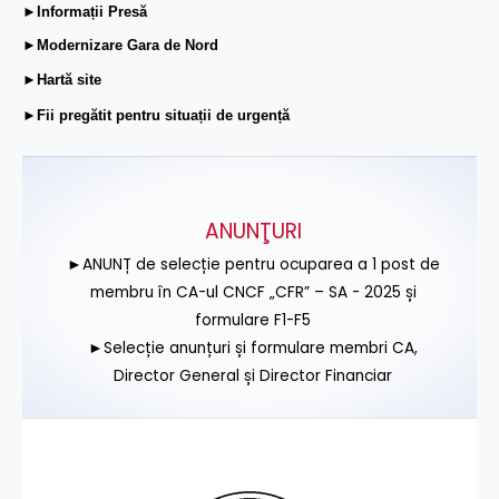
►Informații Presă
►Modernizare Gara de Nord
►Hartă site
►Fii pregătit pentru situații de urgență
ANUNŢURI
►ANUNȚ de selecție pentru ocuparea a 1 post de
membru în CA-ul CNCF „CFR” – SA - 2025 și
formulare F1-F5
►Selecție anunțuri și formulare membri CA,
Director General și Director Financiar