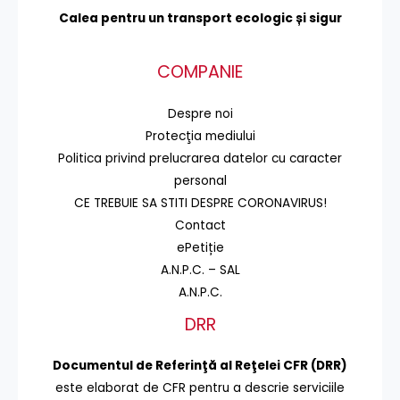
Calea pentru un transport
ecologic și sigur
COMPANIE
Despre noi
Protecţia mediului
Politica privind prelucrarea datelor cu caracter
personal
CE TREBUIE SA STITI DESPRE CORONAVIRUS!
Contact
ePetiție
A.N.P.C. – SAL
A.N.P.C.
DRR
Documentul de Referinţă al Reţelei CFR (DRR)
este elaborat de CFR pentru a descrie serviciile