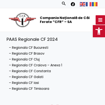
Skip
Search
to
MA
content
Compania Națională de Căi
M
Ferate ”CFR” – SA
Op
PAAS Regionale CF 2024
– Regionala CF Bucuresti
– Regionala CF Brasov
–
Regionala CF Cluj
–
Regionala CF Craiova
–
Anexa 1
– Regionala CF Constanta
– Regionala CF Galati
– Regionala CF Iasi
– Regionala CF Timisoara