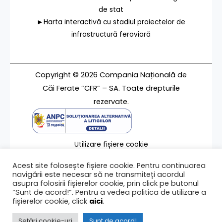
de stat
►Harta interactivă cu stadiul proiectelor de
infrastructură feroviară
Copyright © 2026 Compania Națională de
Căi Ferate ”CFR” – SA. Toate drepturile
rezervate.
Utilizare fișiere cookie
Termeni de utilizare
Acest site folosește fișiere cookie. Pentru continuarea
Contact
navigării este necesar să ne transmiteți acordul
asupra folosirii fișierelor cookie, prin click pe butonul
“Sunt de acord!”. Pentru a vedea politica de utilizare a
fișierelor cookie, click
aici
.
Ultima modificare a paginii 18/06/2025
Setări cookie-uri
Sunt de acord!