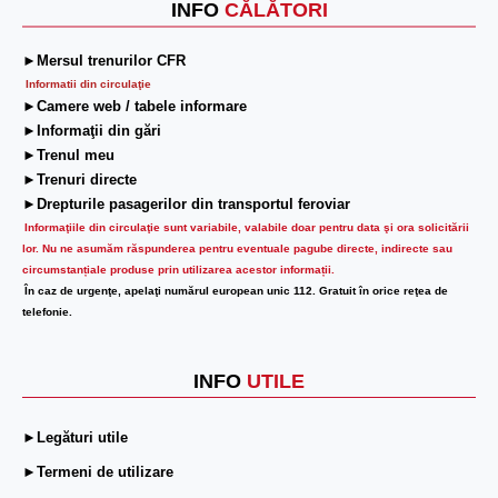
INFO
CĂLĂTORI
►Mersul trenurilor CFR
Informatii din circulaţie
►Camere web / tabele informare
►Informaţii din gări
►Trenul meu
►Trenuri directe
►Drepturile pasagerilor din transportul feroviar
Informaţiile din circulaţie sunt variabile, valabile doar pentru data şi ora solicitării
lor.
Nu ne asumăm răspunderea pentru eventuale pagube directe, indirecte sau
circumstanțiale produse prin utilizarea acestor informații.
În caz de urgenţe, apelaţi numărul european unic 112. Gratuit în orice reţea de
telefonie.
INFO
UTILE
►Legături utile
►Termeni de utilizare