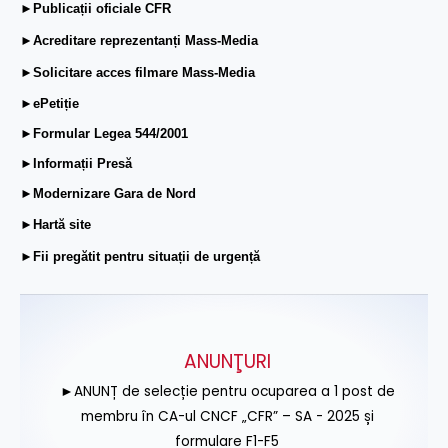
►Publicații oficiale CFR
►Acreditare reprezentanți Mass-Media
►Solicitare acces filmare Mass-Media
►ePetiție
►Formular Legea 544/2001
►Informații Presă
►Modernizare Gara de Nord
►Hartă site
►Fii pregătit pentru situații de urgență
ANUNŢURI
►ANUNȚ de selecție pentru ocuparea a 1 post de
membru în CA-ul CNCF „CFR” – SA - 2025 și
formulare F1-F5