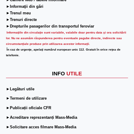
►Camere web / tabele informare
►Informaţii din gări
►Trenul meu
►Trenuri directe
►Drepturile pasagerilor din transportul feroviar
Informaţiile din circulaţie sunt variabile, valabile doar pentru data şi ora solicitării
lor.
Nu ne asumăm răspunderea pentru eventuale pagube directe, indirecte sau
circumstanțiale produse prin utilizarea acestor informații.
În caz de urgenţe, apelaţi numărul european unic 112. Gratuit în orice reţea de
telefonie.
INFO
UTILE
►Legături utile
►Termeni de utilizare
►Publicații oficiale CFR
►Acreditare reprezentanți Mass-Media
►Solicitare acces filmare Mass-Media