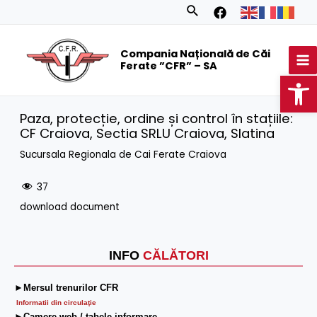
Skip
Search
to
MA
content
Compania Națională de Căi
M
Ferate ”CFR” – SA
Op
Paza, protecție, ordine și control în stațiile:
CF Craiova, Sectia SRLU Craiova, Slatina
Sucursala Regionala de Cai Ferate Craiova
37
download document
INFO
CĂLĂTORI
►Mersul trenurilor CFR
Informatii din circulaţie