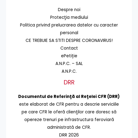
Despre noi
Protecţia mediului
Politica privind prelucrarea datelor cu caracter
personal
CE TREBUIE SA STITI DESPRE CORONAVIRUS!
Contact
ePetiție
A.N.P.C. – SAL
A.N.P.C.
DRR
Documentul de Referinţă al Reţelei CFR (DRR)
este elaborat de CFR pentru a descrie serviciile
pe care CFR le oferă clienţilor care doresc să
opereze trenuri pe infrastructura feroviară
administrată de CFR.
DRR 2026