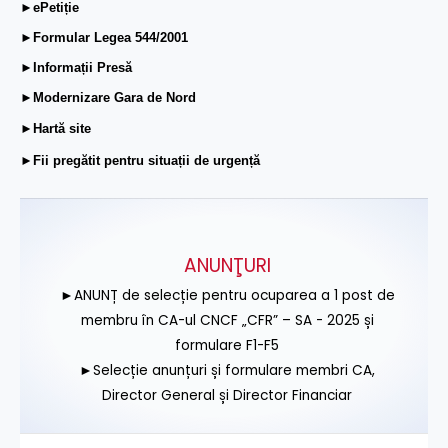
►ePetiție
►Formular Legea 544/2001
►Informații Presă
►Modernizare Gara de Nord
►Hartă site
►Fii pregătit pentru situații de urgență
ANUNŢURI
►ANUNȚ de selecție pentru ocuparea a 1 post de
membru în CA-ul CNCF „CFR” – SA - 2025 și
formulare F1-F5
►Selecție anunțuri și formulare membri CA,
Director General și Director Financiar