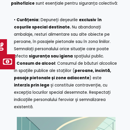
psihofizice
sunt esențiale pentru siguranța colectivă:
•
Curățenia:
Depuneți deșeurile
exclusiv în
coșurile special destinate.
Nu abandonați
ambalaje, resturi alimentare sau alte obiecte pe
peroane, în pasajele pietonale sau în zona liniilor.
Semnalați personalului orice situație care poate
afecta
siguranța sau igiena
spațiului public.
•
Consum de alcool
: Consumul de băuturi alcoolice
în spațiile publice ale stațiilor (
peroane, incintă,
pasaje pietonale și zone adiacente
) este
interzis prin lege
și constituie contravenție, cu
excepția locurilor special desemnate. Respectați
indicațiile personalului feroviar și semnalizarea
existentă.