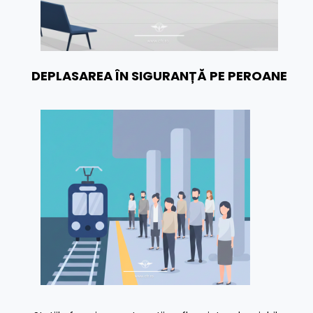
DEPLASAREA ÎN SIGURANȚĂ PE PEROANE