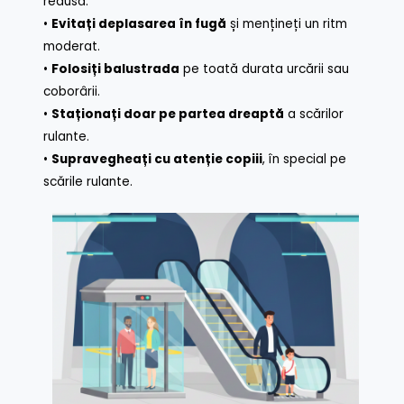
redusă.
•
Evitați deplasarea în fugă
și mențineți un ritm
moderat.
•
Folosiți balustrada
pe toată durata urcării sau
coborârii.
•
Staționați doar pe partea dreaptă
a scărilor
rulante.
•
Supravegheați cu atenție copiii
, în special pe
scările rulante.