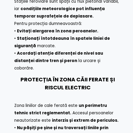
Stațiile feroviare sunt spații cu flux pietonal variabil,
iar
condițiile meteorologice pot influența
temporar suprafețele de deplasare.
Pentru protecția dumneavoastră:
•
Evitați alergarea în zona peroanelor.
•
Staționați întotdeauna în spatele liniei de
siguranță
marcate.
•
Acordați atenție diferenței de nivel sau
distanței dintre tren și peron
la urcare și
coborâre.
PROTECȚIA ÎN ZONA CĂII FERATE ȘI
RISCUL ELECTRIC
Zona liniilor de cale ferată este
un perimetru
tehnic strict reglementat.
Accesul persoanelor
neautorizate este
interzis și extrem de periculos.
•
Nu pășiți pe șine și nu traversați liniile prin