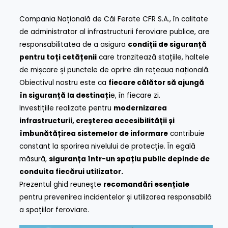
Compania Națională de Căi Ferate CFR S.A., în calitate
de administrator al infrastructurii feroviare publice, are
responsabilitatea de a asigura
condiții de siguranță
pentru toți cetățenii
care tranzitează stațiile, haltele
de mișcare și punctele de oprire din rețeaua națională.
Obiectivul nostru este ca
fiecare călător să ajungă
în siguranță la destinați
e, în fiecare zi.
Investițiile realizate pentru
modernizarea
infrastructurii, creșterea accesibilității și
îmbunătățirea sistemelor de informare
contribuie
constant la sporirea nivelului de protecție. În egală
măsură,
siguranța într-un spațiu public depinde de
conduita fiecărui utilizator.
Prezentul ghid reunește
recomandări esențiale
pentru prevenirea incidentelor și utilizarea responsabilă
a spațiilor feroviare.