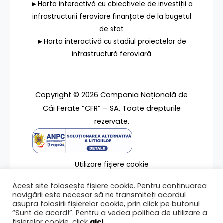
►Harta interactivă cu obiectivele de investiții a
infrastructurii feroviare finanțate de la bugetul
de stat
►Harta interactivă cu stadiul proiectelor de
infrastructură feroviară
Copyright © 2026 Compania Națională de
Căi Ferate ”CFR” – SA. Toate drepturile
rezervate.
Utilizare fișiere cookie
Termeni de utilizare
Acest site folosește fișiere cookie. Pentru continuarea
Contact
navigării este necesar să ne transmiteți acordul
asupra folosirii fișierelor cookie, prin click pe butonul
“Sunt de acord!”. Pentru a vedea politica de utilizare a
fișierelor cookie, click
aici
.