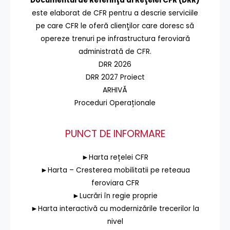
Documentul de Referinţă al Reţelei CFR (DRR)
este elaborat de CFR pentru a descrie serviciile
pe care CFR le oferă clienţilor care doresc să
opereze trenuri pe infrastructura feroviară
administrată de CFR.
DRR 2026
DRR 2027 Proiect
ARHIVĂ
Proceduri Operaționale
PUNCT DE INFORMARE
►Harta rețelei CFR
►Harta – Cresterea mobilitatii pe reteaua
feroviara CFR
►Lucrări în regie proprie
►Harta interactivă cu modernizările trecerilor la
nivel