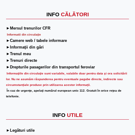
INFO
CĂLĂTORI
►Mersul trenurilor CFR
Informatii din circulaţie
►Camere web / tabele informare
►Informaţii din gări
►Trenul meu
►Trenuri directe
►Drepturile pasagerilor din transportul feroviar
Informaţiile din circulaţie sunt variabile, valabile doar pentru data şi ora solicitării
lor.
Nu ne asumăm răspunderea pentru eventuale pagube directe, indirecte sau
circumstanțiale produse prin utilizarea acestor informații.
În caz de urgenţe, apelaţi numărul european unic 112. Gratuit în orice reţea de
telefonie.
INFO
UTILE
►Legături utile