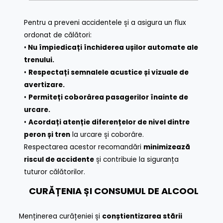
Pentru a preveni accidentele și a asigura un flux
ordonat de călători:
•
Nu împiedicați închiderea ușilor automate ale
trenului.
•
Respectați semnalele acustice și vizuale de
avertizare.
•
Permiteți coborârea pasagerilor înainte de
urcare.
•
Acordați atenție diferențelor de nivel dintre
peron și tren
la urcare și coborâre.
Respectarea acestor recomandări
minimizează
riscul de accidente
și contribuie la siguranța
tuturor călătorilor.
CURĂȚENIA ȘI CONSUMUL DE ALCOOL
Menținerea curățeniei și
conștientizarea stării