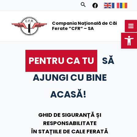
Skip
Search
to
MA
content
Compania Națională de Căi
M
Ferate ”CFR” – SA
Op
PENTRU CA TU
SĂ
AJUNGI CU BINE
ACASĂ!
GHID DE SIGURANȚĂ ȘI
RESPONSABILITATE
ÎN STAȚIILE DE CALE FERATĂ