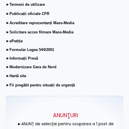
►Termeni de utilizare
►Publicații oficiale CFR
►Acreditare reprezentanți Mass-Media
►Solicitare acces filmare Mass-Media
►ePetiție
►Formular Legea 544/2001
►Informații Presă
►Modernizare Gara de Nord
►Hartă site
►Fii pregătit pentru situații de urgență
ANUNŢURI
►ANUNȚ de selecție pentru ocuparea a 1 post de