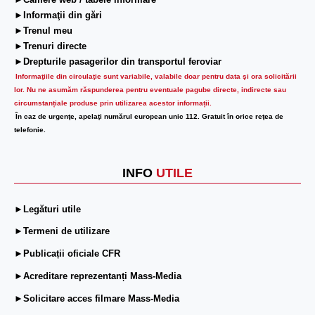
►Camere web / tabele informare
►Informaţii din gări
►Trenul meu
►Trenuri directe
►Drepturile pasagerilor din transportul feroviar
Informaţiile din circulaţie sunt variabile, valabile doar pentru data şi ora solicitării
lor.
Nu ne asumăm răspunderea pentru eventuale pagube directe, indirecte sau
circumstanțiale produse prin utilizarea acestor informații.
În caz de urgenţe, apelaţi numărul european unic 112. Gratuit în orice reţea de
telefonie.
INFO
UTILE
►Legături utile
►Termeni de utilizare
►Publicații oficiale CFR
►Acreditare reprezentanți Mass-Media
►Solicitare acces filmare Mass-Media