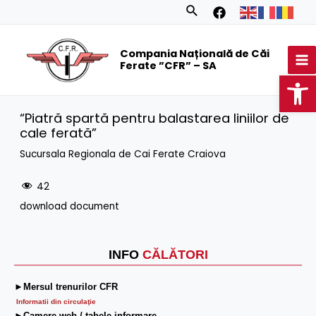
Skip
Search
to
MA
content
Compania Națională de Căi
M
Ferate ”CFR” – SA
Op
“Piatră spartă pentru balastarea liniilor de
cale ferată”
Sucursala Regionala de Cai Ferate Craiova
42
download document
INFO
CĂLĂTORI
►Mersul trenurilor CFR
Informatii din circulaţie