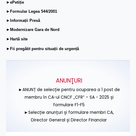
►ePetiție
►Formular Legea 544/2001
►Informații Presă
►Modernizare Gara de Nord
►Hartă site
►Fii pregătit pentru situații de urgență
ANUNŢURI
►ANUNȚ de selecție pentru ocuparea a 1 post de
membru în CA-ul CNCF „CFR” – SA - 2025 și
formulare F1-F5
►Selecție anunțuri și formulare membri CA,
Director General și Director Financiar