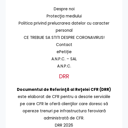
Despre noi
Protecţia mediului
Politica privind prelucrarea datelor cu caracter
personal
CE TREBUIE SA STITI DESPRE CORONAVIRUS!
Contact
ePetiție
A.N.P.C. – SAL
A.N.P.C.
DRR
Documentul de Referinţă al Reţelei CFR (DRR)
este elaborat de CFR pentru a descrie serviciile
pe care CFR le oferă clienţilor care doresc să
opereze trenuri pe infrastructura feroviară
administrată de CFR.
DRR 2026