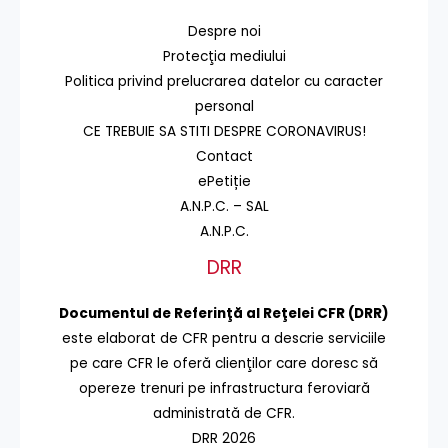
Despre noi
Protecţia mediului
Politica privind prelucrarea datelor cu caracter
personal
CE TREBUIE SA STITI DESPRE CORONAVIRUS!
Contact
ePetiție
A.N.P.C. – SAL
A.N.P.C.
DRR
Documentul de Referinţă al Reţelei CFR (DRR)
este elaborat de CFR pentru a descrie serviciile
pe care CFR le oferă clienţilor care doresc să
opereze trenuri pe infrastructura feroviară
administrată de CFR.
DRR 2026