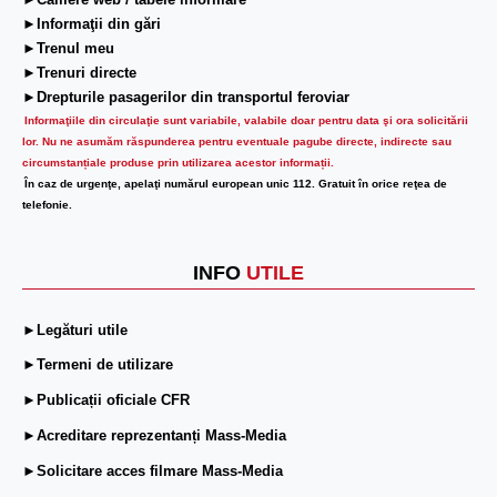
►Camere web / tabele informare
►Informaţii din gări
►Trenul meu
►Trenuri directe
►Drepturile pasagerilor din transportul feroviar
Informaţiile din circulaţie sunt variabile, valabile doar pentru data şi ora solicitării
lor.
Nu ne asumăm răspunderea pentru eventuale pagube directe, indirecte sau
circumstanțiale produse prin utilizarea acestor informații.
În caz de urgenţe, apelaţi numărul european unic 112. Gratuit în orice reţea de
telefonie.
INFO
UTILE
►Legături utile
►Termeni de utilizare
►Publicații oficiale CFR
►Acreditare reprezentanți Mass-Media
►Solicitare acces filmare Mass-Media