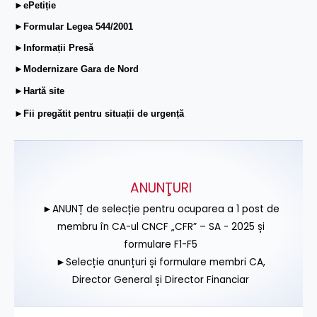
►ePetiție
►Formular Legea 544/2001
►Informații Presă
►Modernizare Gara de Nord
►Hartă site
►Fii pregătit pentru situații de urgență
ANUNŢURI
►ANUNȚ de selecție pentru ocuparea a 1 post de
membru în CA-ul CNCF „CFR” – SA - 2025 și
formulare F1-F5
►Selecție anunțuri și formulare membri CA,
Director General și Director Financiar