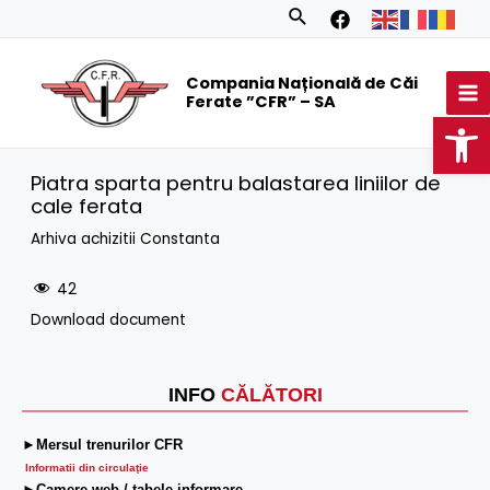
Skip
Search
to
MA
content
Compania Națională de Căi
M
Ferate ”CFR” – SA
Op
Piatra sparta pentru balastarea liniilor de
cale ferata
Arhiva achizitii Constanta
42
Download document
INFO
CĂLĂTORI
►Mersul trenurilor CFR
Informatii din circulaţie