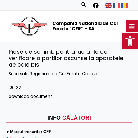
Skip
Search
to
MA
content
Compania Națională de Căi
M
Ferate ”CFR” – SA
Op
Piese de schimb pentru lucrarile de
verificare a partilor ascunse la aparatele
de cale bis
Sucursala Regionala de Cai Ferate Craiova
32
download document
INFO
CĂLĂTORI
►Mersul trenurilor CFR