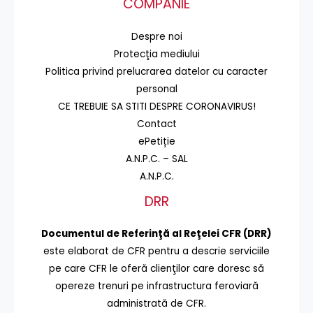
COMPANIE
Despre noi
Protecţia mediului
Politica privind prelucrarea datelor cu caracter
personal
CE TREBUIE SA STITI DESPRE CORONAVIRUS!
Contact
ePetiție
A.N.P.C. – SAL
A.N.P.C.
DRR
Documentul de Referinţă al Reţelei CFR (DRR)
este elaborat de CFR pentru a descrie serviciile
pe care CFR le oferă clienţilor care doresc să
opereze trenuri pe infrastructura feroviară
administrată de CFR.