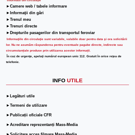
Informatii din circulaţie
►Camere web / tabele informare
►Informaţii din gări
►Trenul meu
►Trenuri directe
►Drepturile pasagerilor din transportul feroviar
Informaţiile din circulaţie sunt variabile, valabile doar pentru data şi ora solicitării
lor.
Nu ne asumăm răspunderea pentru eventuale pagube directe, indirecte sau
circumstanțiale produse prin utilizarea acestor informații.
În caz de urgenţe, apelaţi numărul european unic 112. Gratuit în orice reţea de
telefonie.
INFO
UTILE
►Legături utile
►Termeni de utilizare
►Publicații oficiale CFR
►Acreditare reprezentanți Mass-Media
►Solicitare acces filmare Mass-Media