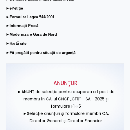
►ePetiție
►Formular Legea 544/2001
►Informații Presă
►Modernizare Gara de Nord
►Hartă site
►Fii pregătit pentru situații de urgență
ANUNŢURI
►ANUNȚ de selecție pentru ocuparea a 1 post de
membru în CA-ul CNCF „CFR” – SA - 2025 și
formulare F1-F5
►Selecție anunțuri și formulare membri CA,
Director General și Director Financiar