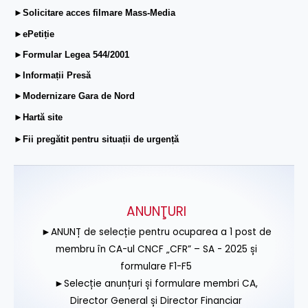
►Solicitare acces filmare Mass-Media
►ePetiție
►Formular Legea 544/2001
►Informații Presă
►Modernizare Gara de Nord
►Hartă site
►Fii pregătit pentru situații de urgență
ANUNŢURI
►ANUNȚ de selecție pentru ocuparea a 1 post de
membru în CA-ul CNCF „CFR” – SA - 2025 și
formulare F1-F5
►Selecție anunțuri și formulare membri CA,
Director General și Director Financiar