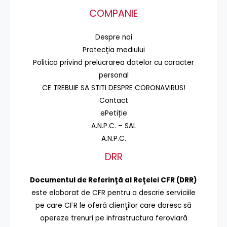
COMPANIE
Despre noi
Protecţia mediului
Politica privind prelucrarea datelor cu caracter
personal
CE TREBUIE SA STITI DESPRE CORONAVIRUS!
Contact
ePetiție
A.N.P.C. – SAL
A.N.P.C.
DRR
Documentul de Referinţă al Reţelei CFR (DRR)
este elaborat de CFR pentru a descrie serviciile
pe care CFR le oferă clienţilor care doresc să
opereze trenuri pe infrastructura feroviară