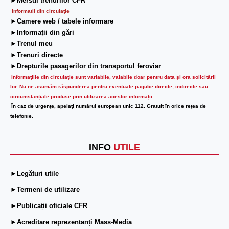
►Mersul trenurilor CFR
Informatii din circulaţie
►Camere web / tabele informare
►Informaţii din gări
►Trenul meu
►Trenuri directe
►Drepturile pasagerilor din transportul feroviar
Informaţiile din circulaţie sunt variabile, valabile doar pentru data şi ora solicitării
lor.
Nu ne asumăm răspunderea pentru eventuale pagube directe, indirecte sau
circumstanțiale produse prin utilizarea acestor informații.
În caz de urgenţe, apelaţi numărul european unic 112. Gratuit în orice reţea de
telefonie.
INFO
UTILE
►Legături utile
►Termeni de utilizare
►Publicații oficiale CFR
►Acreditare reprezentanți Mass-Media