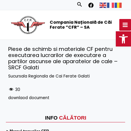
Skip
Search
to
MA
content
Compania Națională de Căi
M
Ferate ”CFR” – SA
Op
Piese de schimb si materiale CF pentru
executarea lucrarilor de executare a
partilor ascunse ale aparatelor de cale –
SRCF Galati
Sucursala Regionala de Cai Ferate Galati
30
downlaod document
INFO
CĂLĂTORI