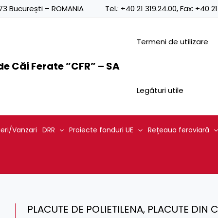
0873 București – ROMANIA
Tel.:
+40 21 319.24.00
, Fax:
+40 21
Termeni de utilizare
e Căi Ferate ”CFR” – SA
Legături utile
ieri/Vanzari
DRR
Proiecte fonduri UE
Reţeaua feroviară
PLACUTE DE POLIETILENA, PLACUTE DIN