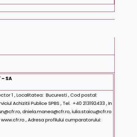
 – SA
ector 1 , Localitatea: Bucuresti , Cod postal:
viciul Achizitii Publice SPBS
, Tel.
+40 213192433
, In
un@cfr.ro, dniela.manea@cfr.ro, iulia.staicu@cfr.ro
:
www.cfr.ro
, Adresa profilului cumparatorului: