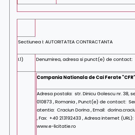
Sectiunea I: AUTORITATEA CONTRACTANTA
I.1)
Denumirea, adresa si punct(e) de contact:
Compania Nationala de Cai Ferate "CFR"
Adresa postala: str. Dinicu Golescu nr. 38, s
010873 , Romania , Punct(e) de contact:
Ser
atentia:
Craciun Dorina
, Email:
dorina.craci
, Fax:
+40 213192433
, Adresa internet (URL)
www.e-licitatie.ro