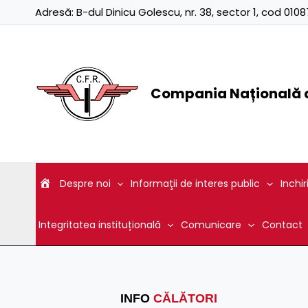
Skip
Adresă:
B-dul Dinicu Golescu, nr. 38, sector 1, cod 01
to
content
Compania Națională d
Despre noi
Informaţii de interes public
Inchir
Integritatea instituțională
Comunicare
Contact
INFO
CĂLĂTORI