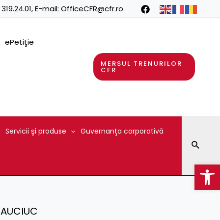
 319.24.01
, E-mail:
OfficeCFR@cfr.ro
ePetiţie
MERSUL TRENURILOR
CFR
Servicii şi produse
Guvernanţa corporativă
Searc
Op
 CAUCIUC