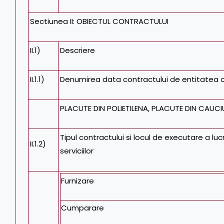
Sectiunea II: OBIECTUL CONTRACTULUI
II.1)
Descriere
II.1.1)
Denumirea data contractului de entitatea 
PLACUTE DIN POLIETILENA, PLACUTE DIN CAUC
Tipul contractului si locul de executare a luc
II.1.2)
serviciilor
Furnizare
Cumparare