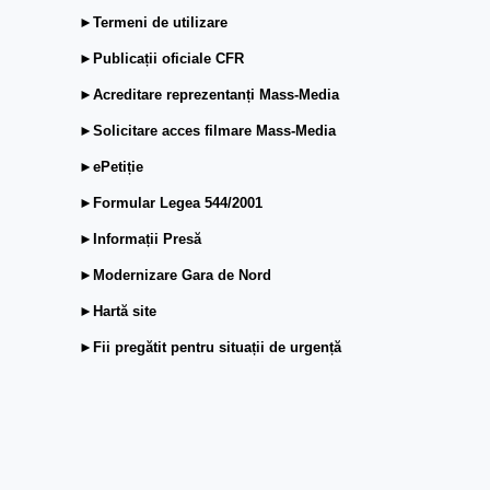
►Termeni de utilizare
►Publicații oficiale CFR
►Acreditare reprezentanți Mass-Media
►Solicitare acces filmare Mass-Media
►ePetiție
►Formular Legea 544/2001
►Informații Presă
►Modernizare Gara de Nord
►Hartă site
►Fii pregătit pentru situații de urgență