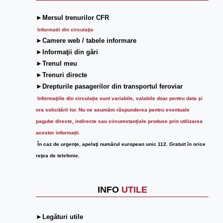
►Mersul trenurilor CFR
Informatii din circulaţie
►Camere web / tabele informare
►Informaţii din gări
►Trenul meu
►Trenuri directe
►Drepturile pasagerilor din transportul feroviar
Informaţiile din circulaţie sunt variabile, valabile doar pentru data şi
ora solicitării lor.
Nu ne asumăm răspunderea pentru eventuale
pagube directe, indirecte sau circumstanțiale produse prin utilizarea
acestor informații.
În caz de urgenţe, apelaţi numărul european unic 112. Gratuit în orice
reţea de telefonie.
INFO
UTILE
►Legături utile