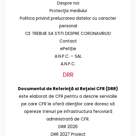
Despre noi
Protecţia mediului
Politica privind prelucrarea datelor cu caracter
personal
CE TREBUIE SA STITI DESPRE CORONAVIRUS!
Contact
ePetiție
A.N.P.C. – SAL
A.N.P.C.
DRR
Documentul de Referinţă al Reţelei CFR (DRR)
este elaborat de CFR pentru a descrie serviciile
pe care CFR le oferă clienţilor care doresc să
opereze trenuri pe infrastructura feroviară
administrată de CFR.
DRR 2026
DRR 2027 Proiect