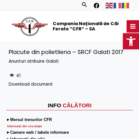
Skip
Search
to
MA
content
Compania Națională de Căi
M
Ferate ”CFR” – SA
Op
Placute din polietilena – SRCF Galati 2017
Anunturi atribuire Galati
41
Download document
INFO
CĂLĂTORI
►Mersul trenurilor CFR
Informatii din circulaţie
►Camere web / tabele informare