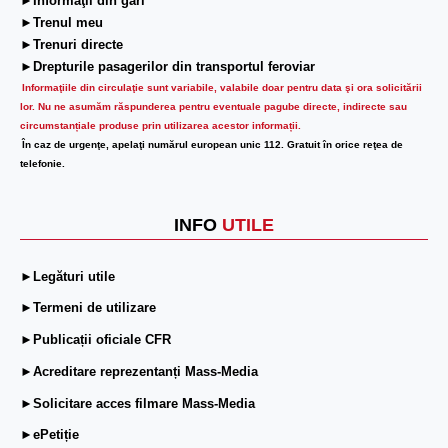
►Informaţii din gări
►Trenul meu
►Trenuri directe
►Drepturile pasagerilor din transportul feroviar
Informaţiile din circulaţie sunt variabile, valabile doar pentru data şi ora solicitării
lor.
Nu ne asumăm răspunderea pentru eventuale pagube directe, indirecte sau
circumstanțiale produse prin utilizarea acestor informații.
În caz de urgenţe, apelaţi numărul european unic 112. Gratuit în orice reţea de
telefonie.
INFO
UTILE
►Legături utile
►Termeni de utilizare
►Publicații oficiale CFR
►Acreditare reprezentanți Mass-Media
►Solicitare acces filmare Mass-Media
►ePetiție