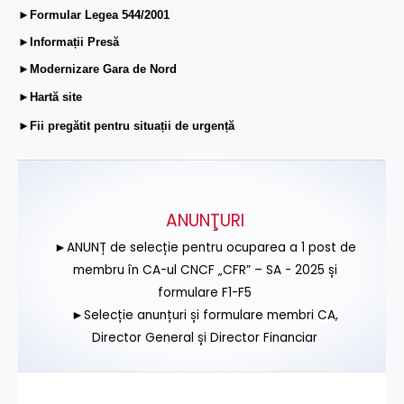
►Formular Legea 544/2001
►Informații Presă
►Modernizare Gara de Nord
►Hartă site
►Fii pregătit pentru situații de urgență
ANUNŢURI
►ANUNȚ de selecție pentru ocuparea a 1 post de
membru în CA-ul CNCF „CFR” – SA - 2025 și
formulare F1-F5
►Selecție anunțuri și formulare membri CA,
Director General și Director Financiar