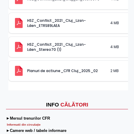
HSZ_Conflict_2021_Cluj_Lzsn-
4 MB
.
Lden_ETRS89LAEA
HSZ_Conflict_2021_Cluj_Lzsn-
4 MB
.
Lden_Stereo70 (1)
2 MB
.
Planuri de actiune_CFR Cluj_2025_02
INFO
CĂLĂTORI
►Mersul trenurilor CFR
Informatii din circulaţie
►Camere web / tabele informare