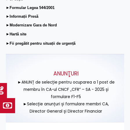
►Formular Legea 544/2001
►Informații Presă
►Modernizare Gara de Nord
►Hartă site
►Fii pregătit pentru situații de urgență
ANUNŢURI
►ANUNȚ de selecție pentru ocuparea a 1 post de
membru în CA-ul CNCF „CFR” – SA - 2025 și
formulare F1-F5
►Selecție anunțuri și formulare membri CA,
Director General și Director Financiar