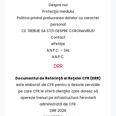
Despre noi
Protecţia mediului
Politica privind prelucrarea datelor cu caracter
personal
CE TREBUIE SA STITI DESPRE CORONAVIRUS!
Contact
ePetiție
A.N.P.C. – SAL
A.N.P.C.
DRR
Documentul de Referinţă al Reţelei CFR (DRR)
este elaborat de CFR pentru a descrie serviciile
pe care CFR le oferă clienţilor care doresc să
opereze trenuri pe infrastructura feroviară
administrată de CFR.
DRR 2026