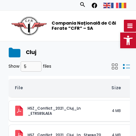
Skip
Search
to
MA
content
Compania Națională de Căi
M
Ferate ”CFR” – SA
Op
Cluj
Show
files
File
Size
T
HSZ_Conflict_2021_Cluj_Ln 
4 MB
.
_ETRS89LAEA
4 MB
.
HSZ_Conflict_2021_Cluj_Ln_Stereo70