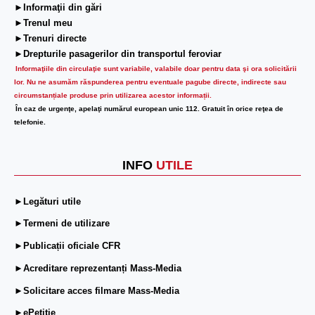
►Informaţii din gări
►Trenul meu
►Trenuri directe
►Drepturile pasagerilor din transportul feroviar
Informaţiile din circulaţie sunt variabile, valabile doar pentru data şi ora solicitării
lor.
Nu ne asumăm răspunderea pentru eventuale pagube directe, indirecte sau
circumstanțiale produse prin utilizarea acestor informații.
În caz de urgenţe, apelaţi numărul european unic 112. Gratuit în orice reţea de
telefonie.
INFO
UTILE
►Legături utile
►Termeni de utilizare
►Publicații oficiale CFR
►Acreditare reprezentanți Mass-Media
►Solicitare acces filmare Mass-Media
►ePetiție