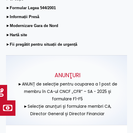
►Formular Legea 544/2001
►Informații Presă
►Modernizare Gara de Nord
►Hartă site
►Fii pregătit pentru situații de urgență
ANUNŢURI
►ANUNȚ de selecție pentru ocuparea a 1 post de
membru în CA-ul CNCF „CFR” – SA - 2025 și
formulare F1-F5
►Selecție anunțuri și formulare membri CA,
Director General și Director Financiar