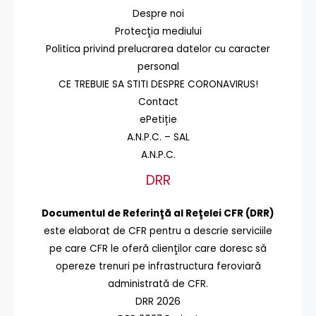
Despre noi
Protecţia mediului
Politica privind prelucrarea datelor cu caracter
personal
CE TREBUIE SA STITI DESPRE CORONAVIRUS!
Contact
ePetiție
A.N.P.C. – SAL
A.N.P.C.
DRR
Documentul de Referinţă al Reţelei CFR (DRR)
este elaborat de CFR pentru a descrie serviciile
pe care CFR le oferă clienţilor care doresc să
opereze trenuri pe infrastructura feroviară
administrată de CFR.
DRR 2026