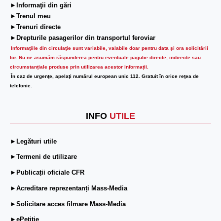
►Informaţii din gări
►Trenul meu
►Trenuri directe
►Drepturile pasagerilor din transportul feroviar
Informaţiile din circulaţie sunt variabile, valabile doar pentru data şi ora solicitării
lor.
Nu ne asumăm răspunderea pentru eventuale pagube directe, indirecte sau
circumstanțiale produse prin utilizarea acestor informații.
În caz de urgenţe, apelaţi numărul european unic 112. Gratuit în orice reţea de
telefonie.
INFO
UTILE
►Legături utile
►Termeni de utilizare
►Publicații oficiale CFR
►Acreditare reprezentanți Mass-Media
►Solicitare acces filmare Mass-Media
►ePetiție