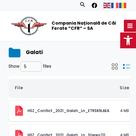
Skip
Search
to
MA
content
Compania Națională de Căi
M
Ferate ”CFR” – SA
Op
Galati
Show
files
File
Size
4 MB
HSZ_Conflict_2021_Galati_Ln_ETRS89LAEA
4 MB
HSZ_Conflict_2021_Galati_Ln_Stereo70