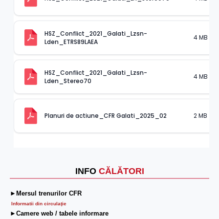
HSZ_Conflict_2021_Galati_Lzsn-
4 MB
Lden_ETRS89LAEA
HSZ_Conflict_2021_Galati_Lzsn-
4 MB
Lden_Stereo70
2 MB
Planuri de actiune_CFR Galati_2025_02
INFO
CĂLĂTORI
►Mersul trenurilor CFR
Informatii din circulaţie
►Camere web / tabele informare