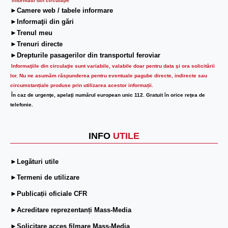
Informatii din circulaţie
►Camere web / tabele informare
►Informaţii din gări
►Trenul meu
►Trenuri directe
►Drepturile pasagerilor din transportul feroviar
Informaţiile din circulaţie sunt variabile, valabile doar pentru data şi ora solicitării
lor.
Nu ne asumăm răspunderea pentru eventuale pagube directe, indirecte sau
circumstanțiale produse prin utilizarea acestor informații.
În caz de urgenţe, apelaţi numărul european unic 112. Gratuit în orice reţea de
telefonie.
INFO
UTILE
►Legături utile
►Termeni de utilizare
►Publicații oficiale CFR
►Acreditare reprezentanți Mass-Media
►Solicitare acces filmare Mass-Media