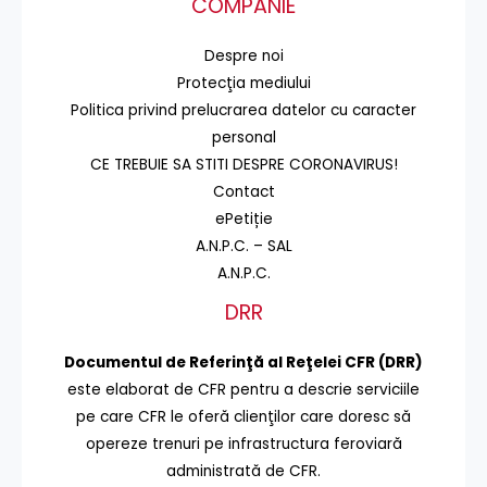
COMPANIE
Despre noi
Protecţia mediului
Politica privind prelucrarea datelor cu caracter
personal
CE TREBUIE SA STITI DESPRE CORONAVIRUS!
Contact
ePetiție
A.N.P.C. – SAL
A.N.P.C.
DRR
Documentul de Referinţă al Reţelei CFR (DRR)
este elaborat de CFR pentru a descrie serviciile
pe care CFR le oferă clienţilor care doresc să
opereze trenuri pe infrastructura feroviară
administrată de CFR.