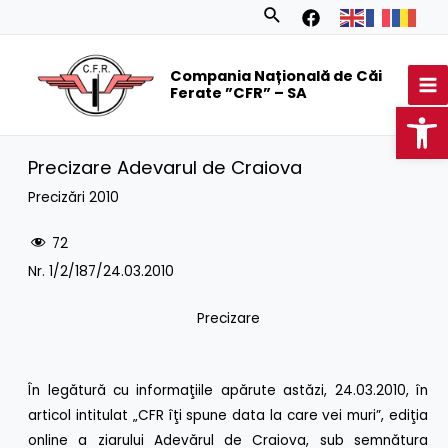
Skip
Search
to
MA
content
Compania Națională de Căi
M
Ferate ”CFR” – SA
Op
Precizare Adevarul de Craiova
Precizări 2010
72
Nr. 1/2/187/24.03.2010
Precizare
În legătură cu informaţiile apărute astăzi, 24.03.2010, în
articol intitulat „CFR îţi spune data la care vei muri”, ediţia
online a ziarului Adevărul de Craiova, sub semnătura