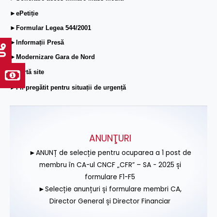
►ePetiție
►Formular Legea 544/2001
►Informații Presă
►Modernizare Gara de Nord
►Hartă site
►Fii pregătit pentru situații de urgență
ANUNŢURI
►ANUNȚ de selecție pentru ocuparea a 1 post de
membru în CA-ul CNCF „CFR” – SA - 2025 și
formulare F1-F5
►Selecție anunțuri și formulare membri CA,
Director General și Director Financiar