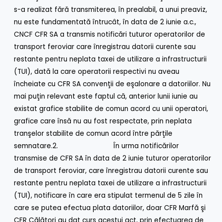
s-a realizat fără transmiterea, în prealabil, a unui preaviz,
nu este fundamentată întrucât, în
data de 2 iunie a.c.,
CNCF CFR SA a transmis notificări tuturor operatorilor de
transport feroviar
care înregistrau datorii curente sau
restante pentru neplata taxei de utilizare a infrastructurii
(TUI), dată la care
operatorii respectivi nu aveau
încheiate cu CFR SA convenţii de eşalonare a datoriilor. Nu
mai puţin relevant este faptul că, anterior lunii iunie au
existat grafice stabilite de comun acord cu unii operatori,
grafice care însă nu au fost respectate, prin neplata
tranşelor stabilite de comun acord între părţile
semnatare.
2.
În urma notificărilor
transmise de CFR SA în data de 2 iunie tuturor operatorilor
de transport feroviar,
care înregistrau datorii curente sau
restante pentru neplata taxei de utilizare a infrastructurii
(TUI), notificare în care era stipulat termenul de 5 zile în
care se putea efectua plata datoriilor, doar
CFR Marfă şi
CFR Călători au dat curs acestui act, prin efectuarea de