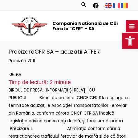
Skip
Search
to
MA
content
Compania Națională de Căi
M
Ferate ”CFR” – SA
Op
PrecizareCFR SA – acuzatii ATFER
Precizări 2011
65
Timp de lectură:
2
minute
BIROUL DE PRESĂ‚, INFORMAŢII ȘI RELAŢII CU
PUBLICUL
Biroul de presă al CNCF CFR SA respinge cu
fermitate acuzaţiile Asociaţiei Transportatorilor Feroviari
din România, conform cărora CNCF CFR SA încalcă
legislaţia privind concurenţa loială, şi face următoarea
Precizare
1.
Afirmaţia conform căreia
restricţionarea traficului feroviar de marfă şi de călători