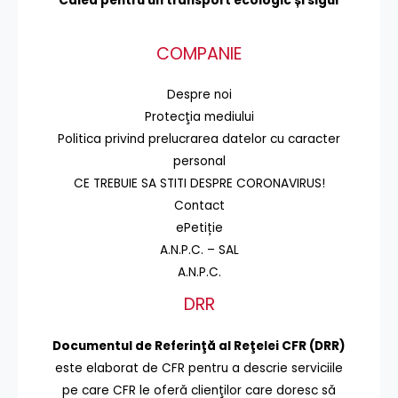
Calea pentru un transport
ecologic și sigur
COMPANIE
Despre noi
Protecţia mediului
Politica privind prelucrarea datelor cu caracter
personal
CE TREBUIE SA STITI DESPRE CORONAVIRUS!
Contact
ePetiție
A.N.P.C. – SAL
A.N.P.C.
DRR
Documentul de Referinţă al Reţelei CFR (DRR)
este elaborat de CFR pentru a descrie serviciile
pe care CFR le oferă clienţilor care doresc să