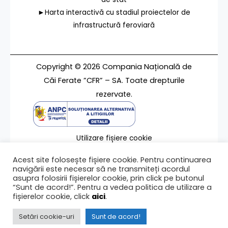
►Harta interactivă cu stadiul proiectelor de
infrastructură feroviară
Copyright © 2026 Compania Națională de
Căi Ferate ”CFR” – SA. Toate drepturile
rezervate.
Utilizare fișiere cookie
Termeni de utilizare
Acest site folosește fișiere cookie. Pentru continuarea
Contact
navigării este necesar să ne transmiteți acordul
asupra folosirii fișierelor cookie, prin click pe butonul
“Sunt de acord!”. Pentru a vedea politica de utilizare a
fișierelor cookie, click
aici
.
Ultima modificare a paginii 10/06/2011
Setări cookie-uri
Sunt de acord!