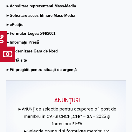
►Acreditare reprezentanți Mass-Media
►Solicitare acces filmare Mass-Media
►ePetiție
►Formular Legea 544/2001
►Informații Presă
►Modernizare Gara de Nord
►Hartă site
►Fii pregătit pentru situații de urgență
ANUNŢURI
►ANUNȚ de selecție pentru ocuparea a 1 post de
membru în CA-ul CNCF „CFR” – SA - 2025 și
formulare F1-F5
►Selecție anunțuri și formulare membri CA,