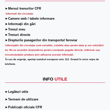
►Mersul trenurilor CFR
Informatii din circulaţie
►Camere web / tabele informare
►Informaţii din gări
►Trenul meu
►Trenuri directe
►Drepturile pasagerilor din transportul feroviar
Informaţiile din circulaţie sunt variabile, valabile doar pentru data şi ora solicitării
lor.
Nu ne asumăm răspunderea pentru eventuale pagube directe, indirecte sau
circumstanțiale produse prin utilizarea acestor informații.
În caz de urgenţe, apelaţi numărul european unic 112. Gratuit în orice reţea de
telefonie.
INFO
UTILE
►Legături utile
►Termeni de utilizare
►Publicații oficiale CFR