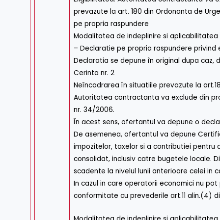
prevazute la art. 180 din Ordonanta de Urge
pe propria raspundere
Modalitatea de indeplinire si aplicabilitatea
– Declaratie pe propria raspundere privind el
Declaratia se depune în original dupa caz, d
Cerinta nr. 2
Neîncadrarea în situatiile prevazute la art.1
Autoritatea contractanta va exclude din proc
nr. 34/2006.
În acest sens, ofertantul va depune o decla
De asemenea, ofertantul va depune Certifica
impozitelor, taxelor si a contributiei pentr
consolidat, inclusiv catre bugetele locale. D
scadente la nivelul lunii anterioare celei i
In cazul in care operatorii economici nu po
conformitate cu prevederile art.11 alin.(4) 
Modalitatea de indeplinire si aplicabilitatea