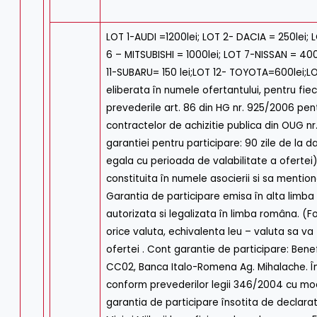
LOT 1-AUDI =1200lei; LOT 2- DACIA = 250lei
6 – MITSUBISHI = 1000lei; LOT 7-NISSAN = 4
11-SUBARU= 150 lei;LOT 12- TOYOTA=600lei;L
eliberata în numele ofertantului, pentru fie
prevederile art. 86 din HG nr. 925/2006 pen
contractelor de achizitie publica din OUG nr
garantiei pentru participare: 90 zile de la d
egala cu perioada de valabilitate a ofertei)
constituita în numele asocierii si sa menti
Garantia de participare emisa în alta limba 
autorizata si legalizata în limba româna. (F
orice valuta, echivalenta leu – valuta sa va 
ofertei . Cont garantie de participare: Ben
CC02, Banca Italo-Romena Ag. Mihalache. Înt
conform prevederilor legii 346/2004 cu modi
garantia de participare însotita de declarati