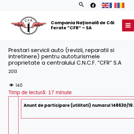
Skip
Search
to
MA
content
Compania Națională de Căi
M
Ferate ”CFR” – SA
Prestari servicii auto (revizii, reparatii si
intretinere) pentru autoturismele
proprietate a centralului C.N.C.F. ”CFR” S.A
2013
140
Timp de lectură:
17
minute
Anunt de participare (utilitati) numarul 148630/19.