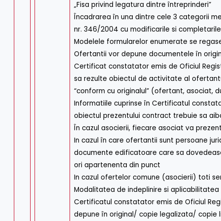
„Fisa privind legatura dintre întreprinderi”
Încadrarea în una dintre cele 3 categorii me
nr. 346/2004 cu modificarile si completarile
Modelele formularelor enumerate se regases
Ofertantii vor depune documentele în origina
Certificat constatator emis de Oficiul Regist
sa rezulte obiectul de activitate al ofertant
“conform cu originalul” (ofertant, asociat, 
Informatiile cuprinse în Certificatul constat
obiectul prezentului contract trebuie sa ai
În cazul asocierii, fiecare asociat va preze
In cazul în care ofertantii sunt persoane ju
documente edificatoare care sa dovedeasca
ori apartenenta din punct
In cazul ofertelor comune (asocierii) toti 
Modalitatea de indeplinire si aplicabilitatea
Certificatul constatator emis de Oficiul Regi
depune în original/ copie legalizata/ copie li