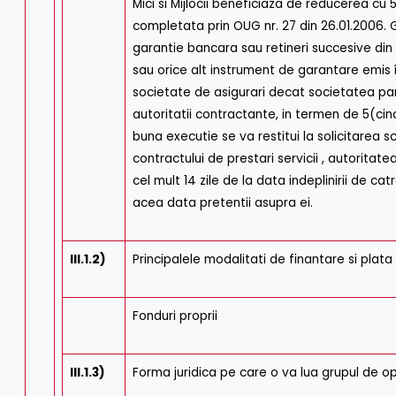
Mici si Mijlocii beneficiaza de reducerea c
completata prin OUG nr. 27 din 26.01.2006. 
garantie bancara sau retineri succesive din
sau orice alt instrument de garantare emis î
societate de asigurari decat societatea par
autoritatii contractante, in termen de 5(cin
buna executie se va restitui la solicitarea s
contractului de prestari servicii , autoritat
cel mult 14 zile de la data indeplinirii de c
acea data pretentii asupra ei.
III.1.2)
Principalele modalitati de finantare si plata 
Fonduri proprii
III.1.3)
Forma juridica pe care o va lua grupul de op