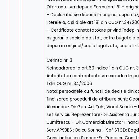
Ofertantul va depune Formularul B1 – origina
– Declaratia se depune în original dupa caz,
literele a, c si d ale art.181 din OUG nr.34/2
– Certificate constatatoare privind îndeplinir
asigurarile sociale de stat, catre bugetele
depun în original/copie legalizata, copie liz
Cerinta nr. 3
Neîncadrarea la art.69 indice 1 din OUG nr.
Autoritatea contractanta va exclude din proc
1 din OUG nr. 34/2006 .
Nota: persoanele cu functii de decizie din c
finalizarea procedurii de atribuire sunt: Ge
Alexandru- Dir.Gen. Adj.Teh.; Viorel Scurtu 
sef serviciu Reprezentare-Dir.Asistenta Jur
Dumitrescu – Dir.Comercial; Director Financi
Serv.APSBBS ; Baicu Sorina – Sef STCD; Bogd
Constantinescu Simona-Ec; Popescu Constanti