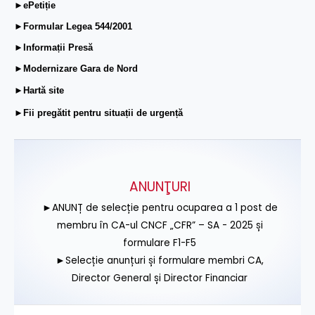
►ePetiție
►Formular Legea 544/2001
►Informații Presă
►Modernizare Gara de Nord
►Hartă site
►Fii pregătit pentru situații de urgență
ANUNŢURI
►ANUNȚ de selecție pentru ocuparea a 1 post de
membru în CA-ul CNCF „CFR” – SA - 2025 și
formulare F1-F5
►Selecție anunțuri și formulare membri CA,
Director General și Director Financiar