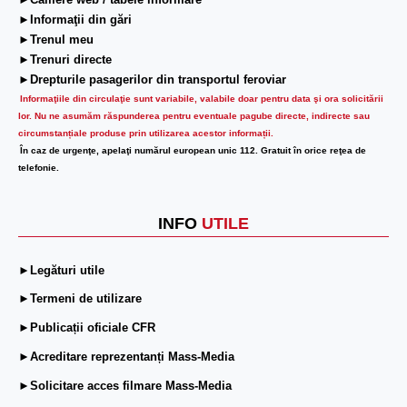
►Camere web / tabele informare
►Informaţii din gări
►Trenul meu
►Trenuri directe
►Drepturile pasagerilor din transportul feroviar
Informaţiile din circulaţie sunt variabile, valabile doar pentru data şi ora solicitării
lor.
Nu ne asumăm răspunderea pentru eventuale pagube directe, indirecte sau
circumstanțiale produse prin utilizarea acestor informații.
În caz de urgenţe, apelaţi numărul european unic 112. Gratuit în orice reţea de
telefonie.
INFO
UTILE
►Legături utile
►Termeni de utilizare
►Publicații oficiale CFR
►Acreditare reprezentanți Mass-Media
►Solicitare acces filmare Mass-Media