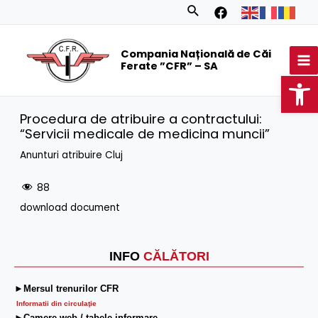
Skip
Search
to
MA
content
Compania Națională de Căi
M
Ferate ”CFR” – SA
Op
Procedura de atribuire a contractului:
“Servicii medicale de medicina muncii”
Anunturi atribuire Cluj
88
download document
INFO
CĂLĂTORI
►Mersul trenurilor CFR
Informatii din circulaţie