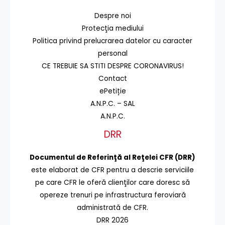
Despre noi
Protecţia mediului
Politica privind prelucrarea datelor cu caracter
personal
CE TREBUIE SA STITI DESPRE CORONAVIRUS!
Contact
ePetiție
A.N.P.C. – SAL
A.N.P.C.
DRR
Documentul de Referinţă al Reţelei CFR (DRR)
este elaborat de CFR pentru a descrie serviciile
pe care CFR le oferă clienţilor care doresc să
opereze trenuri pe infrastructura feroviară
administrată de CFR.
DRR 2026