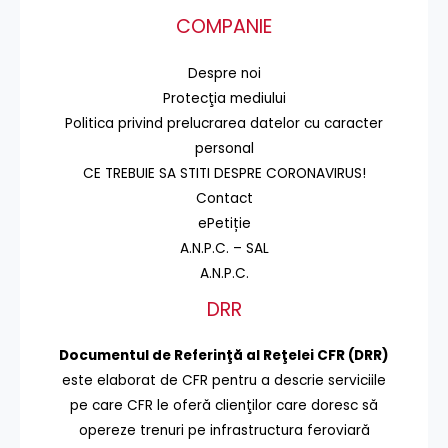
COMPANIE
Despre noi
Protecţia mediului
Politica privind prelucrarea datelor cu caracter
personal
CE TREBUIE SA STITI DESPRE CORONAVIRUS!
Contact
ePetiție
A.N.P.C. – SAL
A.N.P.C.
DRR
Documentul de Referinţă al Reţelei CFR (DRR)
este elaborat de CFR pentru a descrie serviciile
pe care CFR le oferă clienţilor care doresc să
opereze trenuri pe infrastructura feroviară