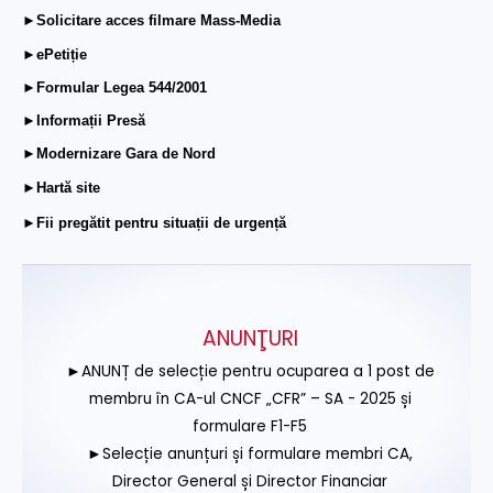
►Solicitare acces filmare Mass-Media
►ePetiție
►Formular Legea 544/2001
►Informații Presă
►Modernizare Gara de Nord
►Hartă site
►Fii pregătit pentru situații de urgență
ANUNŢURI
►ANUNȚ de selecție pentru ocuparea a 1 post de
membru în CA-ul CNCF „CFR” – SA - 2025 și
formulare F1-F5
►Selecție anunțuri și formulare membri CA,
Director General și Director Financiar