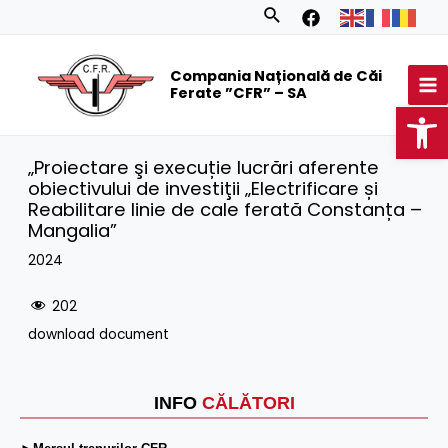
Skip
Search
to
MA
content
Compania Națională de Căi
M
Ferate ”CFR” – SA
Op
„Proiectare şi execuție lucrări aferente
obiectivului de investiţii „Electrificare și
Reabilitare linie de cale ferată Constanța –
Mangalia”
2024
202
download document
INFO
CĂLĂTORI