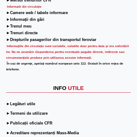
►Mersul trenurilor CFR
Informatii din circulaţie
►Camere web / tabele informare
►Informaţii din gări
►Trenul meu
►Trenuri directe
►Drepturile pasagerilor din transportul feroviar
Informaţiile din circulaţie sunt variabile, valabile doar pentru data şi ora solicitării
lor.
Nu ne asumăm răspunderea pentru eventuale pagube directe, indirecte sau
circumstanțiale produse prin utilizarea acestor informații.
În caz de urgenţe, apelaţi numărul european unic 112. Gratuit în orice reţea de
telefonie.
INFO
UTILE
►Legături utile
►Termeni de utilizare
►Publicații oficiale CFR
►Acreditare reprezentanți Mass-Media