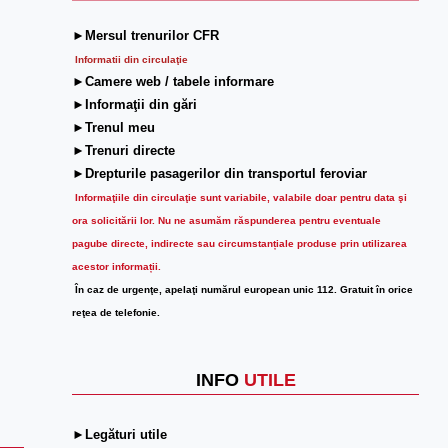
►Mersul trenurilor CFR
Informatii din circulaţie
►Camere web / tabele informare
►Informaţii din gări
►Trenul meu
►Trenuri directe
►Drepturile pasagerilor din transportul feroviar
Informaţiile din circulaţie sunt variabile, valabile doar pentru data şi
ora solicitării lor.
Nu ne asumăm răspunderea pentru eventuale
pagube directe, indirecte sau circumstanțiale produse prin utilizarea
acestor informații.
În caz de urgenţe, apelaţi numărul european unic 112. Gratuit în orice
reţea de telefonie.
INFO
UTILE
►Legături utile