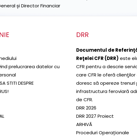
neral și Director Financiar
NIE
DRR
Documentul de Referinţă
mediului
Reţelei CFR (DRR)
este el
ivind prelucrarea datelor cu
CFR pentru a descrie servic
ersonal
care CFR le oferă clienţilor
SA STITI DESPRE
doresc să opereze trenuri
RUS!
infrastructura feroviară a
de CFR.
DRR 2026
SAL
DRR 2027 Proiect
ARHIVĂ
Proceduri Operaționale