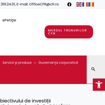
 319.24.01
, E-mail:
OfficeCFR@cfr.ro
ePetiţie
MERSUL TRENURILOR
CFR
Servicii şi produse
Guvernanţa corporativă
Searc
Op
iectivului de investiții