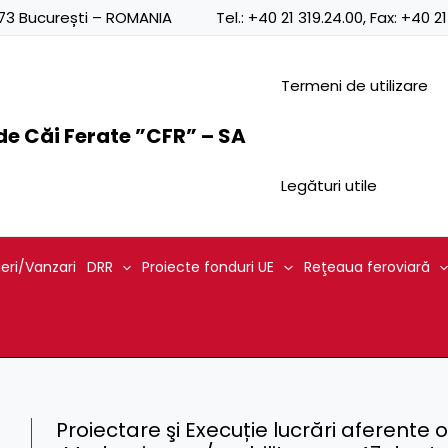
0873 București – ROMANIA
Tel.:
+40 21 319.24.00
, Fax:
+40 21
Termeni de utilizare
e Căi Ferate ”CFR” – SA
Legături utile
ieri/Vanzari
DRR
Proiecte fonduri UE
Reţeaua feroviară
Proiectare şi Execuție lucrări aferente ob