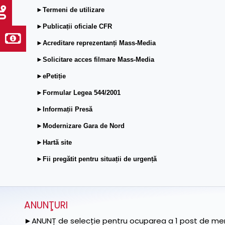
►Termeni de utilizare
►Publicații oficiale CFR
►Acreditare reprezentanți Mass-Media
►Solicitare acces filmare Mass-Media
►ePetiție
►Formular Legea 544/2001
►Informații Presă
►Modernizare Gara de Nord
►Hartă site
►Fii pregătit pentru situații de urgență
ANUNŢURI
►ANUNȚ de selecție pentru ocuparea a 1 post de memb