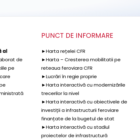
PUNCT DE INFORMARE
 al
►Harta rețelei CFR
aborat de
►Harta – Cresterea mobilitatii pe
iile pe
reteaua feroviara CFR
 care
►Lucrări în regie proprie
 pe
►Harta interactivă cu modernizările
dministrată
trecerilor la nivel
►Harta interactivă cu obiectivele de
investiții a infrastructurii feroviare
finanțate de la bugetul de stat
►Harta interactivă cu stadiul
proiectelor de infrastructură