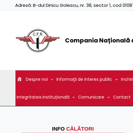
Skip
Adresă:
B-dul Dinicu Golescu, nr. 38, sector 1, cod 01
to
content
Compania Națională d
Despre noi
Informaţii de interes public
Inchir
Integritatea instituțională
Comunicare
Contact
INFO
CĂLĂTORI