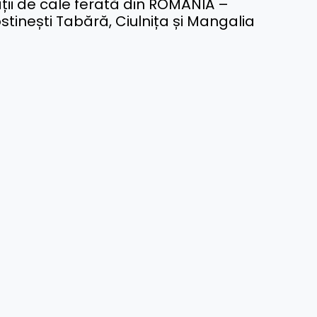
ții de cale ferată din ROMÂNIA –
stinești Tabără, Ciulnița și Mangalia