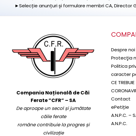
►Selecție anunțuri și formulare membri CA, Director Ge
COMPA
Despre noi
Protecţia 
Politica pr
caracter p
CE TREBUIE 
CORONAVI
Compania Națională de Căi
Contact
Ferate ”CFR” – SA
ePetiție
De aproape un secol și jumătate
A.N.P.C. – 
căile ferate
A.N.P.C.
române contribuie la progres și
civilizație