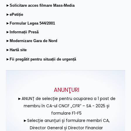
►Solicitare acces filmare Mass-Media
►ePetiție
►Formular Legea 544/2001
►Informații Presă
►Modernizare Gara de Nord
►Hartă site
►Fii pregătit pentru situații de urgență
ANUNŢURI
►ANUNȚ de selecție pentru ocuparea a 1 post de
membru în CA-ul CNCF „CFR” – SA - 2025 și
formulare F1-F5
►Selecție anunțuri și formulare membri CA,
Director General și Director Financiar