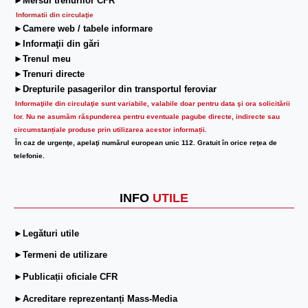
►Mersul trenurilor CFR
Informatii din circulaţie
►Camere web / tabele informare
►Informaţii din gări
►Trenul meu
►Trenuri directe
►Drepturile pasagerilor din transportul feroviar
Informaţiile din circulaţie sunt variabile, valabile doar pentru data şi ora solicitării
lor.
Nu ne asumăm răspunderea pentru eventuale pagube directe, indirecte sau
circumstanțiale produse prin utilizarea acestor informații.
În caz de urgenţe, apelaţi numărul european unic 112. Gratuit în orice reţea de
telefonie.
INFO
UTILE
►Legături utile
►Termeni de utilizare
►Publicații oficiale CFR
►Acreditare reprezentanți Mass-Media