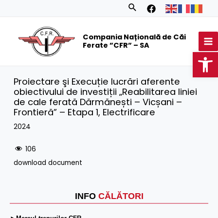
Skip
Search
to
MA
content
Compania Națională de Căi
M
Ferate ”CFR” – SA
Op
Proiectare şi Execuție lucrări aferente
obiectivului de investiții „Reabilitarea liniei
de cale ferată Dărmănești – Vicșani –
Frontieră” – Etapa 1, Electrificare
2024
106
download document
INFO
CĂLĂTORI