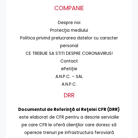
COMPANIE
Despre noi
Protecţia mediului
Politica privind prelucrarea datelor cu caracter
personal
CE TREBUIE SA STITI DESPRE CORONAVIRUS!
Contact
ePetiție
A.N.P.C. – SAL
A.N.P.C.
DRR
Documentul de Referinţă al Reţelei CFR (DRR)
este elaborat de CFR pentru a descrie serviciile
pe care CFR le oferă clienţilor care doresc să
opereze trenuri pe infrastructura feroviară