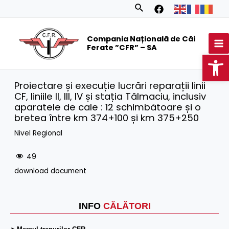
Skip
Search
to
MA
content
Compania Națională de Căi
M
Ferate ”CFR” – SA
Op
Proiectare și execuție lucrări reparații linii
CF, liniile II, III, IV și stația Tălmaciu, inclusiv
aparatele de cale : 12 schimbătoare și o
bretea între km 374+100 și km 375+250
Nivel Regional
49
download document
INFO
CĂLĂTORI