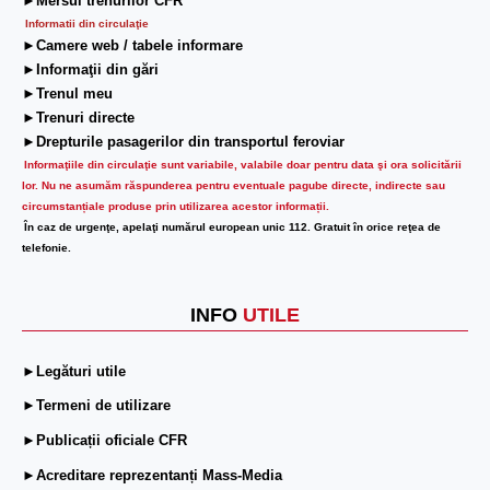
►Mersul trenurilor CFR
Informatii din circulaţie
►Camere web / tabele informare
►Informaţii din gări
►Trenul meu
►Trenuri directe
►Drepturile pasagerilor din transportul feroviar
Informaţiile din circulaţie sunt variabile, valabile doar pentru data şi ora solicitării
lor.
Nu ne asumăm răspunderea pentru eventuale pagube directe, indirecte sau
circumstanțiale produse prin utilizarea acestor informații.
În caz de urgenţe, apelaţi numărul european unic 112. Gratuit în orice reţea de
telefonie.
INFO
UTILE
►Legături utile
►Termeni de utilizare
►Publicații oficiale CFR
►Acreditare reprezentanți Mass-Media