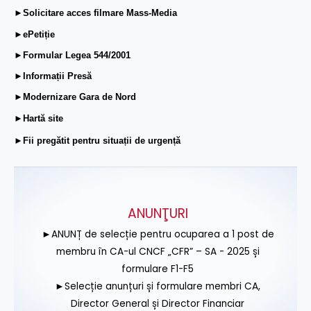
►Solicitare acces filmare Mass-Media
►ePetiție
►Formular Legea 544/2001
►Informații Presă
►Modernizare Gara de Nord
►Hartă site
►Fii pregătit pentru situații de urgență
ANUNŢURI
►ANUNȚ de selecție pentru ocuparea a 1 post de
membru în CA-ul CNCF „CFR” – SA - 2025 și
formulare F1-F5
►Selecție anunțuri și formulare membri CA,
Director General și Director Financiar