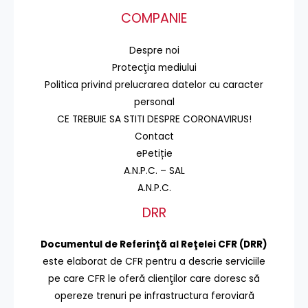
COMPANIE
Despre noi
Protecţia mediului
Politica privind prelucrarea datelor cu caracter
personal
CE TREBUIE SA STITI DESPRE CORONAVIRUS!
Contact
ePetiție
A.N.P.C. – SAL
A.N.P.C.
DRR
Documentul de Referinţă al Reţelei CFR (DRR)
este elaborat de CFR pentru a descrie serviciile
pe care CFR le oferă clienţilor care doresc să
opereze trenuri pe infrastructura feroviară