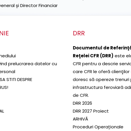
neral și Director Financiar
NIE
DRR
Documentul de Referinţă
mediului
Reţelei CFR (DRR)
este el
ivind prelucrarea datelor cu
CFR pentru a descrie servic
ersonal
care CFR le oferă clienţilor
SA STITI DESPRE
doresc să opereze trenuri
RUS!
infrastructura feroviară a
de CFR.
DRR 2026
SAL
DRR 2027 Proiect
ARHIVĂ
Proceduri Operaționale