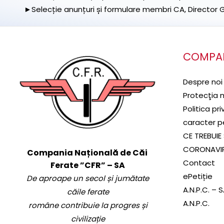
►Selecție anunțuri și formulare membri CA, Director Ge
COMPA
Despre noi
Protecţia 
Politica pr
caracter p
CE TREBUIE 
CORONAVI
Compania Națională de Căi
Contact
Ferate ”CFR” – SA
ePetiție
De aproape un secol și jumătate
A.N.P.C. – 
căile ferate
A.N.P.C.
române contribuie la progres și
civilizație