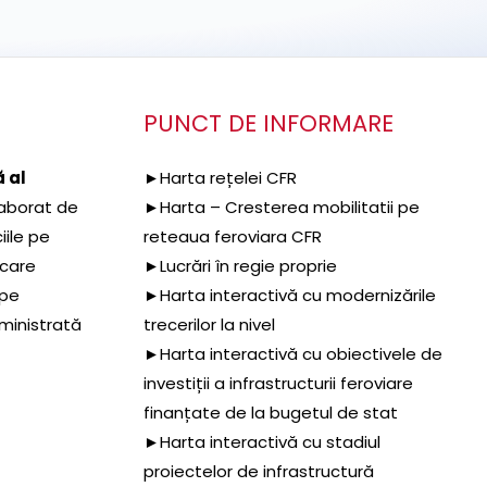
PUNCT DE INFORMARE
 al
►Harta rețelei CFR
aborat de
►Harta – Cresterea mobilitatii pe
iile pe
reteaua feroviara CFR
 care
►Lucrări în regie proprie
 pe
►Harta interactivă cu modernizările
dministrată
trecerilor la nivel
►Harta interactivă cu obiectivele de
investiții a infrastructurii feroviare
finanțate de la bugetul de stat
►Harta interactivă cu stadiul
proiectelor de infrastructură