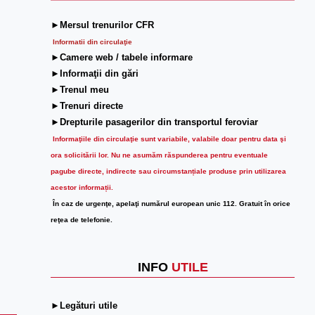
►Mersul trenurilor CFR
Informatii din circulaţie
►Camere web / tabele informare
►Informaţii din gări
►Trenul meu
►Trenuri directe
►Drepturile pasagerilor din transportul feroviar
Informaţiile din circulaţie sunt variabile, valabile doar pentru data şi
ora solicitării lor.
Nu ne asumăm răspunderea pentru eventuale
pagube directe, indirecte sau circumstanțiale produse prin utilizarea
acestor informații.
În caz de urgenţe, apelaţi numărul european unic 112. Gratuit în orice
reţea de telefonie.
INFO
UTILE
►Legături utile