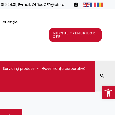
 319.24.01
, E-mail:
OfficeCFR@cfr.ro
ePetiţie
MERSUL TRENURILOR
CFR
Servicii şi produse
Guvernanţa corporativă
Searc
Op