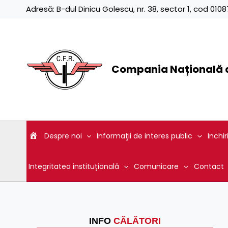
Skip
Adresă:
B-dul Dinicu Golescu, nr. 38, sector 1, cod 01
to
content
Compania Națională d
Despre noi
Informaţii de interes public
Inchir
Integritatea instituțională
Comunicare
Contact
INFO
CĂLĂTORI