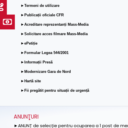
►Termeni de utilizare
►Publicații oficiale CFR
►Acreditare reprezentanți Mass-Media
►Solicitare acces filmare Mass-Media
►ePetiție
►Formular Legea 544/2001
►Informații Presă
►Modernizare Gara de Nord
►Hartă site
►Fii pregătit pentru situații de urgență
ANUNŢURI
►ANUNȚ de selecție pentru ocuparea a 1 post de memb