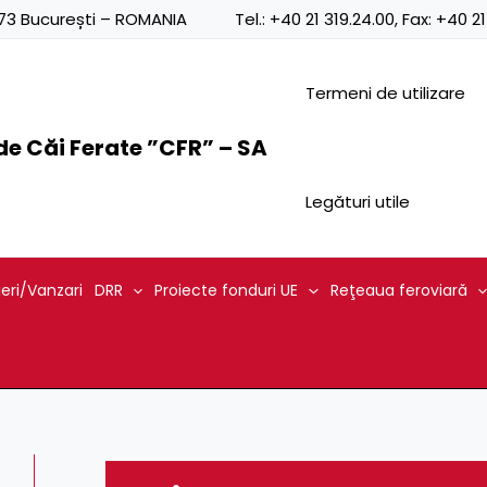
0873 București – ROMANIA
Tel.:
+40 21 319.24.00
, Fax:
+40 21
Termeni de utilizare
e Căi Ferate ”CFR” – SA
Legături utile
ieri/Vanzari
DRR
Proiecte fonduri UE
Reţeaua feroviară