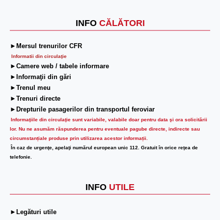
INFO
CĂLĂTORI
►Mersul trenurilor CFR
Informatii din circulaţie
►Camere web / tabele informare
►Informaţii din gări
►Trenul meu
►Trenuri directe
►Drepturile pasagerilor din transportul feroviar
Informaţiile din circulaţie sunt variabile, valabile doar pentru data şi ora solicitării
lor.
Nu ne asumăm răspunderea pentru eventuale pagube directe, indirecte sau
circumstanțiale produse prin utilizarea acestor informații.
În caz de urgenţe, apelaţi numărul european unic 112. Gratuit în orice reţea de
telefonie.
INFO
UTILE
►Legături utile