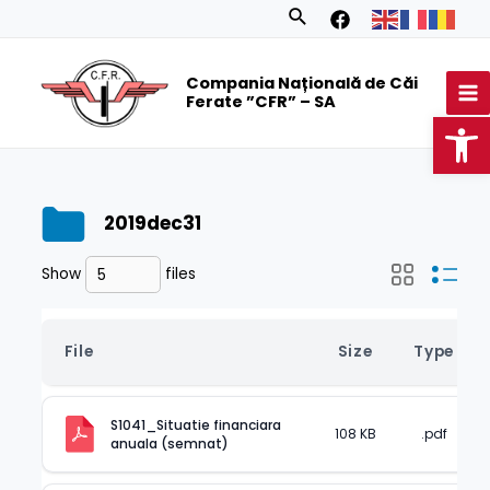
Skip
Search
to
MA
content
Compania Națională de Căi
M
Ferate ”CFR” – SA
Op
2019dec31
Show
files
File
Size
Type
S1041_Situatie financiara 
108 KB
.pdf
anuala (semnat)