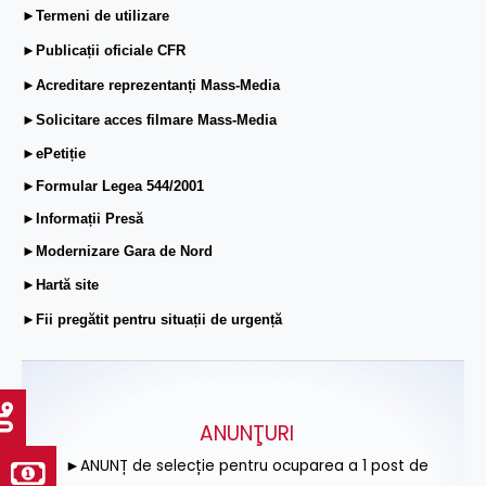
►Termeni de utilizare
►Publicații oficiale CFR
►Acreditare reprezentanți Mass-Media
►Solicitare acces filmare Mass-Media
►ePetiție
►Formular Legea 544/2001
►Informații Presă
►Modernizare Gara de Nord
►Hartă site
►Fii pregătit pentru situații de urgență
ANUNŢURI
►ANUNȚ de selecție pentru ocuparea a 1 post de