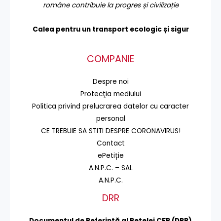
române contribuie la progres și civilizație
Calea pentru un transport
ecologic și sigur
COMPANIE
Despre noi
Protecţia mediului
Politica privind prelucrarea datelor cu caracter
personal
CE TREBUIE SA STITI DESPRE CORONAVIRUS!
Contact
ePetiție
A.N.P.C. – SAL
A.N.P.C.
DRR
Documentul de Referinţă al Reţelei CFR (DRR)