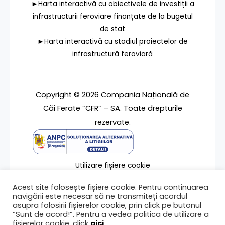
►Harta interactivă cu obiectivele de investiții a
infrastructurii feroviare finanțate de la bugetul
de stat
►Harta interactivă cu stadiul proiectelor de
infrastructură feroviară
Copyright © 2026 Compania Națională de
Căi Ferate ”CFR” – SA. Toate drepturile
rezervate.
Utilizare fișiere cookie
Termeni de utilizare
Acest site folosește fișiere cookie. Pentru continuarea
Contact
navigării este necesar să ne transmiteți acordul
asupra folosirii fișierelor cookie, prin click pe butonul
“Sunt de acord!”. Pentru a vedea politica de utilizare a
fișierelor cookie, click
aici
.