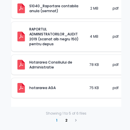
S1040_Raportare contabila 
2 MB
.pdf
anula (semnat)
RAPORTUL 
ADMINISTRATORILOR_AUDIT 
4 MB
.pdf
2019 (scanat alb negru 150) 
pentru depus
Hotararea Consiliului de 
78 KB
.pdf
Administratie
75 KB
.pdf
hotararea AGA
Showing
1
to
5
of
6
files
1
2
Next