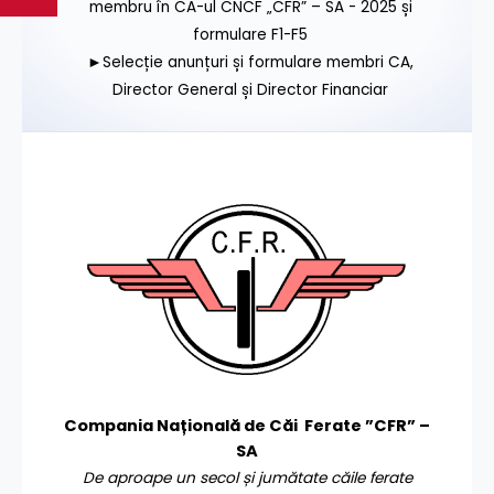
membru în CA-ul CNCF „CFR” – SA - 2025 și
formulare F1-F5
►Selecție anunțuri și formulare membri CA,
Director General și Director Financiar
Compania Națională de Căi Ferate ”CFR” –
SA
De aproape un secol și jumătate căile ferate