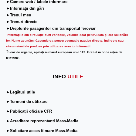
►Camere web / tabele informare
►Informaţii din gări
►Trenul meu
►Trenuri directe
►Drepturile pasagerilor din transportul feroviar
Informaţiile din circulaţie sunt variabile, valabile doar pentru data şi ora solicitării
lor.
Nu ne asumăm răspunderea pentru eventuale pagube directe, indirecte sau
circumstanțiale produse prin utilizarea acestor informații.
În caz de urgenţe, apelaţi numărul european unic 112. Gratuit în orice reţea de
telefonie.
INFO
UTILE
►Legături utile
►Termeni de utilizare
►Publicații oficiale CFR
►Acreditare reprezentanți Mass-Media
►Solicitare acces filmare Mass-Media