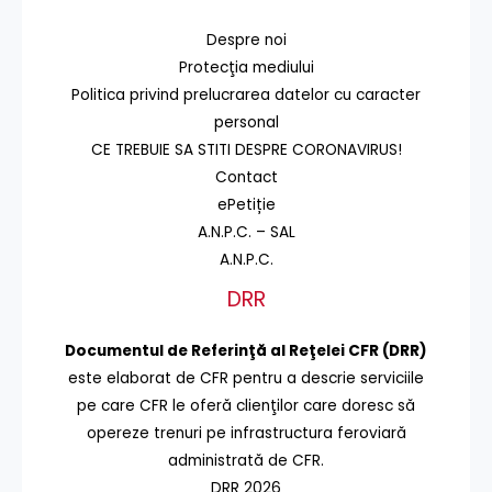
Despre noi
Protecţia mediului
Politica privind prelucrarea datelor cu caracter
personal
CE TREBUIE SA STITI DESPRE CORONAVIRUS!
Contact
ePetiție
A.N.P.C. – SAL
A.N.P.C.
DRR
Documentul de Referinţă al Reţelei CFR (DRR)
este elaborat de CFR pentru a descrie serviciile
pe care CFR le oferă clienţilor care doresc să
opereze trenuri pe infrastructura feroviară
administrată de CFR.
DRR 2026