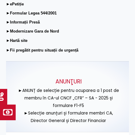
►ePetiție
►Formular Legea 544/2001
►Informații Presă
►Modernizare Gara de Nord
►Hartă site
►Fii pregătit pentru situații de urgență
ANUNŢURI
►ANUNȚ de selecție pentru ocuparea a 1 post de
membru în CA-ul CNCF „CFR” – SA - 2025 și
formulare F1-F5
►Selecție anunțuri și formulare membri CA,
Director General și Director Financiar