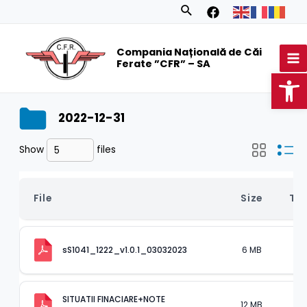
Skip
Search
to
MA
content
Compania Națională de Căi
M
Ferate ”CFR” – SA
Op
2022-12-31
Show
files
File
Size
Ty
6 MB
.pd
sS1041_1222_v1.0.1_03032023
SITUATII FINACIARE+NOTE 
12 MB
.pd