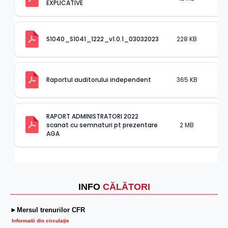
EXPLICATIVE
228 KB
.pd
S1040_S1041_1222_v1.0.1_03032023
365 KB
.pd
Raportul auditorului independent
RAPORT ADMINISTRATORI 2022 
scanat cu semnaturi pt prezentare 
2 MB
.pd
AGA
INFO
CĂLĂTORI
►Mersul trenurilor CFR
Informatii din circulaţie