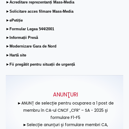
►Acreditare reprezentanți Mass-Media
►Solicitare acces filmare Mass-Media
►ePetiție
►Formular Legea 544/2001
►Informații Presă
►Modernizare Gara de Nord
►Hartă site
►Fii pregătit pentru situații de urgență
ANUNŢURI
►ANUNȚ de selecție pentru ocuparea a 1 post de
membru în CA-ul CNCF „CFR” – SA - 2025 și
formulare F1-F5
►Selecție anunțuri și formulare membri CA,