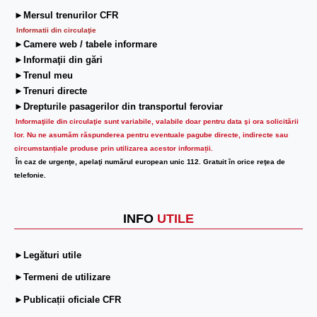
►Mersul trenurilor CFR
Informatii din circulaţie
►Camere web / tabele informare
►Informaţii din gări
►Trenul meu
►Trenuri directe
►Drepturile pasagerilor din transportul feroviar
Informaţiile din circulaţie sunt variabile, valabile doar pentru data şi ora solicitării
lor.
Nu ne asumăm răspunderea pentru eventuale pagube directe, indirecte sau
circumstanțiale produse prin utilizarea acestor informații.
În caz de urgenţe, apelaţi numărul european unic 112. Gratuit în orice reţea de
telefonie.
INFO
UTILE
►Legături utile
►Termeni de utilizare
►Publicații oficiale CFR