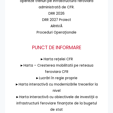
opereze trenuri pe infrastructura feroviară
administrată de CFR.
DRR 2026
DRR 2027 Proiect
ARHIVĂ
Proceduri Operaționale
PUNCT DE INFORMARE
►Harta rețelei CFR
►Harta – Cresterea mobilitatii pe reteaua
feroviara CFR
►Lucrări în regie proprie
►Harta interactivă cu modernizările trecerilor la
nivel
►Harta interactivă cu obiectivele de investiții a
infrastructurii feroviare finanțate de la bugetul
de stat