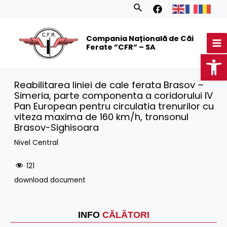
Skip
Search
to
MA
content
Compania Națională de Căi
M
Ferate ”CFR” – SA
Op
Reabilitarea liniei de cale ferata Brasov –
Simeria, parte componenta a coridorului IV
Pan European pentru circulatia trenurilor cu
viteza maxima de 160 km/h, tronsonul
Brasov-Sighisoara
Nivel Central
121
download document
INFO
CĂLĂTORI