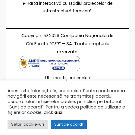
►Harta interactivă cu stadiul proiectelor de
infrastructură feroviară
Copyright © 2026 Compania Națională de
Căi Ferate ”CFR” – SA. Toate drepturile
rezervate.
Utilizare fișiere cookie
Termeni de utilizare
Acest site folosește fișiere cookie. Pentru continuarea
Contact
navigării este necesar să ne transmiteți acordul
asupra folosirii fișierelor cookie, prin click pe butonul
“Sunt de acord!”. Pentru a vedea politica de utilizare a
fișierelor cookie, click
aici
.
Ultima modificare a paginii 27/10/2021
Setări cookie-uri
Sunt de acord!