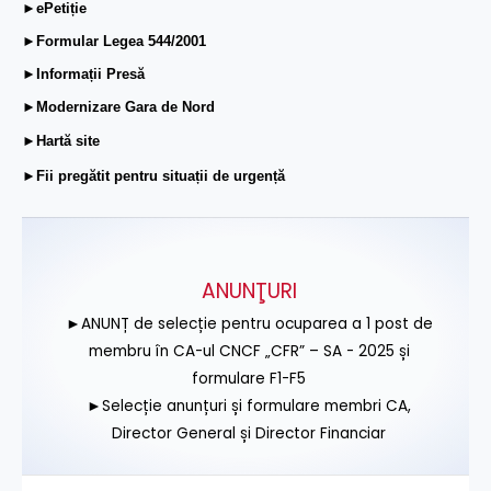
►ePetiție
►Formular Legea 544/2001
►Informații Presă
►Modernizare Gara de Nord
►Hartă site
►Fii pregătit pentru situații de urgență
ANUNŢURI
►ANUNȚ de selecție pentru ocuparea a 1 post de
membru în CA-ul CNCF „CFR” – SA - 2025 și
formulare F1-F5
►Selecție anunțuri și formulare membri CA,
Director General și Director Financiar