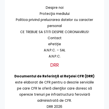
Despre noi
Protecţia mediului
Politica privind prelucrarea datelor cu caracter
personal
CE TREBUIE SA STITI DESPRE CORONAVIRUS!
Contact
ePetiție
A.N.P.C. – SAL
A.N.P.C.
DRR
Documentul de Referinţă al Reţelei CFR (DRR)
este elaborat de CFR pentru a descrie serviciile
pe care CFR le oferă clienţilor care doresc să
opereze trenuri pe infrastructura feroviară
administrată de CFR.
DRR 2026