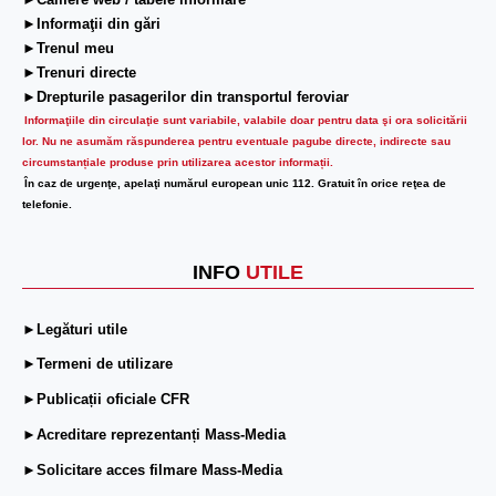
►Camere web / tabele informare
►Informaţii din gări
►Trenul meu
►Trenuri directe
►Drepturile pasagerilor din transportul feroviar
Informaţiile din circulaţie sunt variabile, valabile doar pentru data şi ora solicitării
lor.
Nu ne asumăm răspunderea pentru eventuale pagube directe, indirecte sau
circumstanțiale produse prin utilizarea acestor informații.
În caz de urgenţe, apelaţi numărul european unic 112. Gratuit în orice reţea de
telefonie.
INFO
UTILE
►Legături utile
►Termeni de utilizare
►Publicații oficiale CFR
►Acreditare reprezentanți Mass-Media
►Solicitare acces filmare Mass-Media