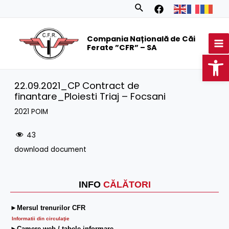
Skip
Search
to
MA
content
Compania Națională de Căi
M
Ferate ”CFR” – SA
Op
22.09.2021_CP Contract de
finantare_Ploiesti Triaj – Focsani
2021 POIM
43
download document
INFO
CĂLĂTORI
►Mersul trenurilor CFR
Informatii din circulaţie