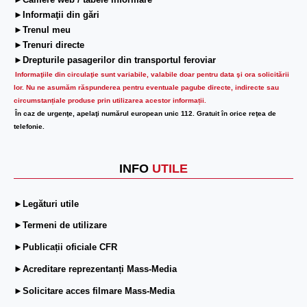
►Camere web / tabele informare
►Informaţii din gări
►Trenul meu
►Trenuri directe
►Drepturile pasagerilor din transportul feroviar
Informaţiile din circulaţie sunt variabile, valabile doar pentru data şi ora solicitării
lor.
Nu ne asumăm răspunderea pentru eventuale pagube directe, indirecte sau
circumstanțiale produse prin utilizarea acestor informații.
În caz de urgenţe, apelaţi numărul european unic 112. Gratuit în orice reţea de
telefonie.
INFO
UTILE
►Legături utile
►Termeni de utilizare
►Publicații oficiale CFR
►Acreditare reprezentanți Mass-Media
►Solicitare acces filmare Mass-Media