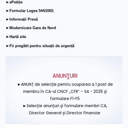
►ePetiție
►Formular Legea 544/2001
►Informații Presă
►Modernizare Gara de Nord
►Hartă site
►Fii pregătit pentru situații de urgență
ANUNŢURI
►ANUNȚ de selecție pentru ocuparea a 1 post de
membru în CA-ul CNCF „CFR” – SA - 2025 și
formulare F1-F5
►Selecție anunțuri și formulare membri CA,
Director General și Director Financiar