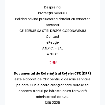
Despre noi
Protecţia mediului
Politica privind prelucrarea datelor cu caracter
personal
CE TREBUIE SA STITI DESPRE CORONAVIRUS!
Contact
ePetiție
A.N.P.C. – SAL
A.N.P.C.
DRR
Documentul de Referinţă al Reţelei CFR (DRR)
este elaborat de CFR pentru a descrie serviciile
pe care CFR le oferă clienţilor care doresc să
opereze trenuri pe infrastructura feroviară
administrată de CFR.
DRR 2026