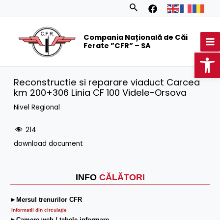
Skip
Search
to
MA
content
Compania Națională de Căi
M
Ferate ”CFR” – SA
Op
Reconstructie si reparare viaduct Carcea
km 200+306 Linia CF 100 Videle-Orsova
Nivel Regional
214
download document
INFO
CĂLĂTORI
►Mersul trenurilor CFR
Informatii din circulaţie