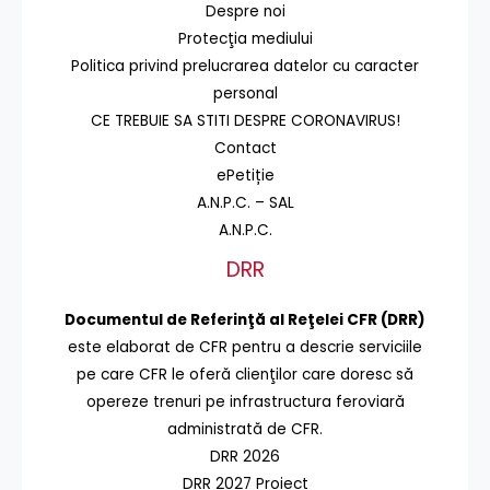
Despre noi
Protecţia mediului
Politica privind prelucrarea datelor cu caracter
personal
CE TREBUIE SA STITI DESPRE CORONAVIRUS!
Contact
ePetiție
A.N.P.C. – SAL
A.N.P.C.
DRR
Documentul de Referinţă al Reţelei CFR (DRR)
este elaborat de CFR pentru a descrie serviciile
pe care CFR le oferă clienţilor care doresc să
opereze trenuri pe infrastructura feroviară
administrată de CFR.
DRR 2026
DRR 2027 Proiect