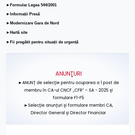
►Formular Legea 544/2001
►Informații Presă
►Modernizare Gara de Nord
►Hartă site
►Fii pregătit pentru situații de urgență
ANUNŢURI
►ANUNȚ de selecție pentru ocuparea a 1 post de
membru în CA-ul CNCF „CFR” – SA - 2025 și
formulare F1-F5
►Selecție anunțuri și formulare membri CA,
Director General și Director Financiar