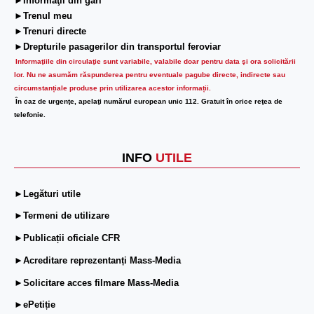
►Informaţii din gări
►Trenul meu
►Trenuri directe
►Drepturile pasagerilor din transportul feroviar
Informaţiile din circulaţie sunt variabile, valabile doar pentru data şi ora solicitării
lor.
Nu ne asumăm răspunderea pentru eventuale pagube directe, indirecte sau
circumstanțiale produse prin utilizarea acestor informații.
În caz de urgenţe, apelaţi numărul european unic 112. Gratuit în orice reţea de
telefonie.
INFO
UTILE
►Legături utile
►Termeni de utilizare
►Publicații oficiale CFR
►Acreditare reprezentanți Mass-Media
►Solicitare acces filmare Mass-Media
►ePetiție