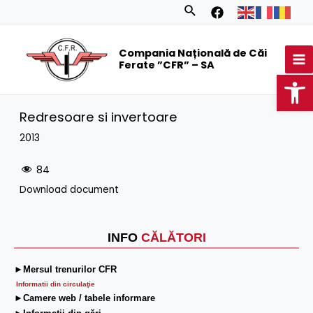
Skip
Search
to
MA
content
Compania Națională de Căi
M
Ferate ”CFR” – SA
Op
Redresoare si invertoare
2013
84
Download document
INFO
CĂLĂTORI
►Mersul trenurilor CFR
Informatii din circulaţie
►Camere web / tabele informare