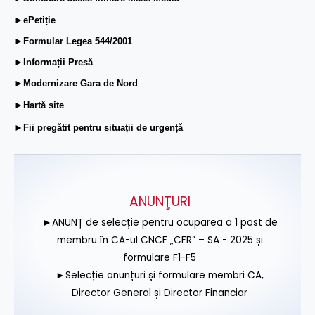
►ePetiție
►Formular Legea 544/2001
►Informații Presă
►Modernizare Gara de Nord
►Hartă site
►Fii pregătit pentru situații de urgență
ANUNŢURI
►ANUNȚ de selecție pentru ocuparea a 1 post de
membru în CA-ul CNCF „CFR” – SA - 2025 și
formulare F1-F5
►Selecție anunțuri și formulare membri CA,
Director General și Director Financiar