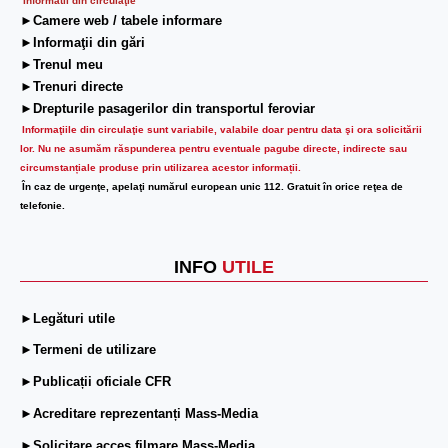
Informatii din circulaţie
►Camere web / tabele informare
►Informaţii din gări
►Trenul meu
►Trenuri directe
►Drepturile pasagerilor din transportul feroviar
Informaţiile din circulaţie sunt variabile, valabile doar pentru data şi ora solicitării
lor.
Nu ne asumăm răspunderea pentru eventuale pagube directe, indirecte sau
circumstanțiale produse prin utilizarea acestor informații.
În caz de urgenţe, apelaţi numărul european unic 112. Gratuit în orice reţea de
telefonie.
INFO
UTILE
►Legături utile
►Termeni de utilizare
►Publicații oficiale CFR
►Acreditare reprezentanți Mass-Media
►Solicitare acces filmare Mass-Media