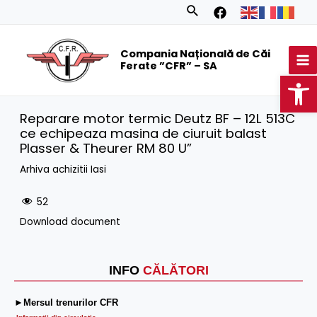
Skip
Search
to
MA
content
Compania Națională de Căi
M
Ferate ”CFR” – SA
Op
Reparare motor termic Deutz BF – 12L 513C
ce echipeaza masina de ciuruit balast
Plasser & Theurer RM 80 U”
Arhiva achizitii Iasi
52
Download document
INFO
CĂLĂTORI
►Mersul trenurilor CFR