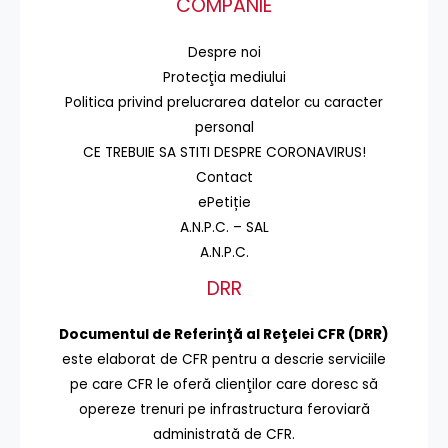
COMPANIE
Despre noi
Protecţia mediului
Politica privind prelucrarea datelor cu caracter
personal
CE TREBUIE SA STITI DESPRE CORONAVIRUS!
Contact
ePetiție
A.N.P.C. – SAL
A.N.P.C.
DRR
Documentul de Referinţă al Reţelei CFR (DRR)
este elaborat de CFR pentru a descrie serviciile
pe care CFR le oferă clienţilor care doresc să
opereze trenuri pe infrastructura feroviară
administrată de CFR.