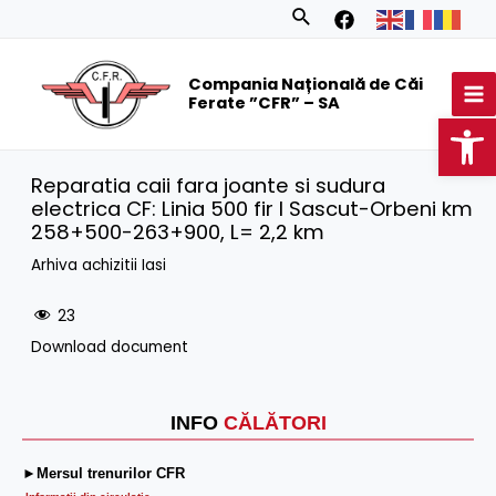
Skip
Search
to
MA
content
Compania Națională de Căi
M
Ferate ”CFR” – SA
Op
Reparatia caii fara joante si sudura
electrica CF: Linia 500 fir I Sascut-Orbeni km
258+500-263+900, L= 2,2 km
Arhiva achizitii Iasi
23
Download document
INFO
CĂLĂTORI
►Mersul trenurilor CFR