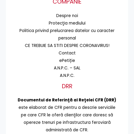
COMPANIE
Despre noi
Protecţia mediului
Politica privind prelucrarea datelor cu caracter
personal
CE TREBUIE SA STITI DESPRE CORONAVIRUS!
Contact
ePetiție
A.N.P.C. – SAL
A.N.P.C.
DRR
Documentul de Referinţă al Reţelei CFR (DRR)
este elaborat de CFR pentru a descrie serviciile
pe care CFR le oferă clienţilor care doresc să
opereze trenuri pe infrastructura feroviară
administrată de CFR.