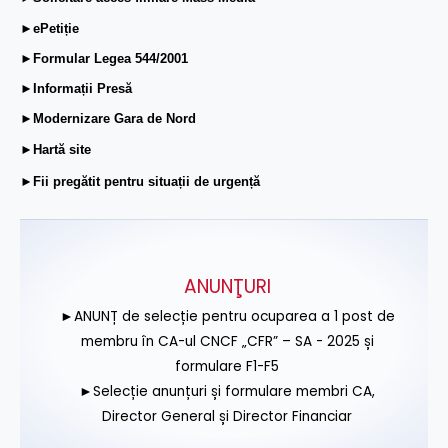
►ePetiție
►Formular Legea 544/2001
►Informații Presă
►Modernizare Gara de Nord
►Hartă site
►Fii pregătit pentru situații de urgență
ANUNŢURI
►ANUNȚ de selecție pentru ocuparea a 1 post de
membru în CA-ul CNCF „CFR” – SA - 2025 și
formulare F1-F5
►Selecție anunțuri și formulare membri CA,
Director General și Director Financiar