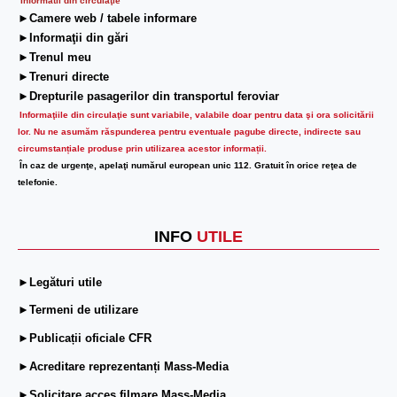
Informatii din circulaţie
►Camere web / tabele informare
►Informaţii din gări
►Trenul meu
►Trenuri directe
►Drepturile pasagerilor din transportul feroviar
Informaţiile din circulaţie sunt variabile, valabile doar pentru data şi ora solicitării
lor.
Nu ne asumăm răspunderea pentru eventuale pagube directe, indirecte sau
circumstanțiale produse prin utilizarea acestor informații.
În caz de urgenţe, apelaţi numărul european unic 112. Gratuit în orice reţea de
telefonie.
INFO
UTILE
►Legături utile
►Termeni de utilizare
►Publicații oficiale CFR
►Acreditare reprezentanți Mass-Media
►Solicitare acces filmare Mass-Media