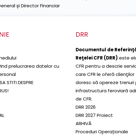
neral și Director Financiar
NIE
DRR
Documentul de Referinţă
mediului
Reţelei CFR (DRR)
este el
ivind prelucrarea datelor cu
CFR pentru a descrie servic
ersonal
care CFR le oferă clienţilor
SA STITI DESPRE
doresc să opereze trenuri
RUS!
infrastructura feroviară a
de CFR.
DRR 2026
SAL
DRR 2027 Proiect
ARHIVĂ
Proceduri Operaționale