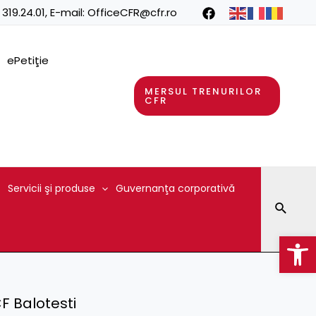
 319.24.01
, E-mail:
OfficeCFR@cfr.ro
ePetiţie
MERSUL TRENURILOR
CFR
Servicii şi produse
Guvernanţa corporativă
Searc
Op
CF Balotesti