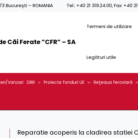
0873 București – ROMANIA
Tel.:
+40 21 319.24.00
, Fax:
+40 21
Termeni de utilizare
e Căi Ferate ”CFR” – SA
Legături utile
ieri/Vanzari
DRR
Proiecte fonduri UE
Reţeaua feroviară
Reparatie acoperis la cladirea statiei 