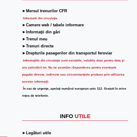
►Mersul trenurilor CFR
Informatii din circulaţie
►Camere web / tabele informare
►Informaţii din gări
►Trenul meu
►Trenuri directe
►Drepturile pasagerilor din transportul feroviar
Informaţiile din circulaţie sunt variabile, valabile doar pentru data şi
ora solicitării lor.
Nu ne asumăm răspunderea pentru eventuale
pagube directe, indirecte sau circumstanțiale produse prin utilizarea
acestor informații.
În caz de urgenţe, apelaţi numărul european unic 112. Gratuit în orice
reţea de telefonie.
INFO
UTILE
►Legături utile