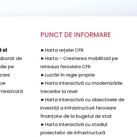
PUNCT DE INFORMARE
 al
►Harta rețelei CFR
aborat de
►Harta – Cresterea mobilitatii pe
iile pe
reteaua feroviara CFR
 care
►Lucrări în regie proprie
 pe
►Harta interactivă cu modernizările
dministrată
trecerilor la nivel
►Harta interactivă cu obiectivele de
investiții a infrastructurii feroviare
finanțate de la bugetul de stat
►Harta interactivă cu stadiul
proiectelor de infrastructură