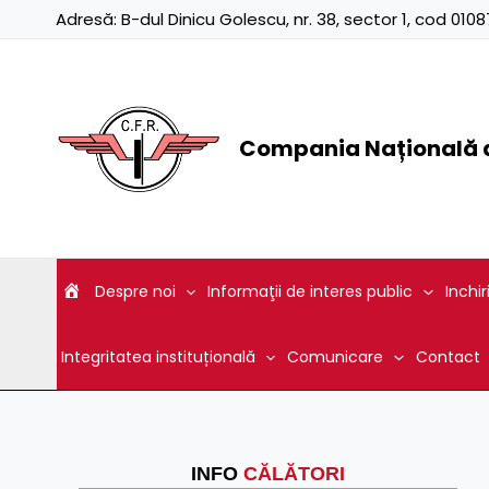
Skip
Adresă:
B-dul Dinicu Golescu, nr. 38, sector 1, cod 01
to
content
Compania Națională d
Despre noi
Informaţii de interes public
Inchir
Integritatea instituțională
Comunicare
Contact
INFO
CĂLĂTORI