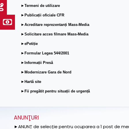
►Termeni de utilizare
►Publicații oficiale CFR
►Acreditare reprezentanți Mass-Media
►Solicitare acces filmare Mass-Media
►ePetiție
►Formular Legea 544/2001
►Informații Presă
►Modernizare Gara de Nord
►Hartă site
►Fii pregătit pentru situații de urgență
ANUNŢURI
►ANUNȚ de selecție pentru ocuparea a 1 post de memb