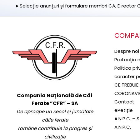
►Selecție anunțuri și formulare membri CA, Director Ge
COMPA
Despre noi
Protecţia 
Politica pr
caracter p
CE TREBUIE 
CORONAVI
Compania Națională de Căi
Contact
Ferate ”CFR” – SA
ePetiție
De aproape un secol și jumătate
A.N.P.C. – 
căile ferate
A.N.P.C.
române contribuie la progres și
civilizație