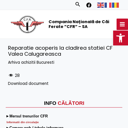
Skip
Search
to
MA
content
Compania Națională de Căi
M
Ferate ”CFR” – SA
Op
Reparatie acoperis la cladirea statiei CF
Valea Calugareasca
Arhiva achizitii Bucuresti
28
Download document
INFO
CĂLĂTORI
►Mersul trenurilor CFR
Informatii din circulaţie