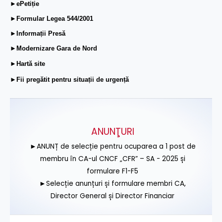
►ePetiție
►Formular Legea 544/2001
►Informații Presă
►Modernizare Gara de Nord
►Hartă site
►Fii pregătit pentru situații de urgență
ANUNŢURI
►ANUNȚ de selecție pentru ocuparea a 1 post de
membru în CA-ul CNCF „CFR” – SA - 2025 și
formulare F1-F5
►Selecție anunțuri și formulare membri CA,
Director General și Director Financiar