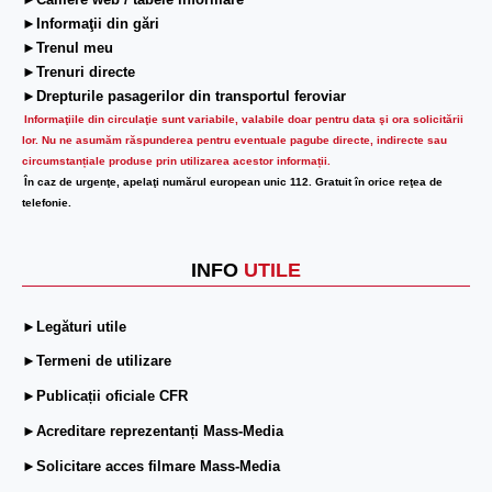
►Camere web / tabele informare
►Informaţii din gări
►Trenul meu
►Trenuri directe
►Drepturile pasagerilor din transportul feroviar
Informaţiile din circulaţie sunt variabile, valabile doar pentru data şi ora solicitării
lor.
Nu ne asumăm răspunderea pentru eventuale pagube directe, indirecte sau
circumstanțiale produse prin utilizarea acestor informații.
În caz de urgenţe, apelaţi numărul european unic 112. Gratuit în orice reţea de
telefonie.
INFO
UTILE
►Legături utile
►Termeni de utilizare
►Publicații oficiale CFR
►Acreditare reprezentanți Mass-Media
►Solicitare acces filmare Mass-Media