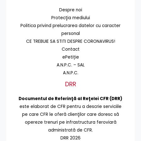
Despre noi
Protecţia mediului
Politica privind prelucrarea datelor cu caracter
personal
CE TREBUIE SA STITI DESPRE CORONAVIRUS!
Contact
ePetiție
A.N.P.C. – SAL
A.N.P.C.
DRR
Documentul de Referinţă al Reţelei CFR (DRR)
este elaborat de CFR pentru a descrie serviciile
pe care CFR le oferă clienţilor care doresc să
opereze trenuri pe infrastructura feroviară
administrată de CFR.
DRR 2026