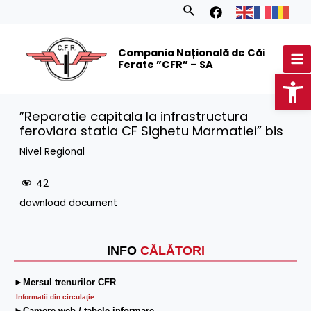
Skip
Search
to
MA
content
Compania Națională de Căi
M
Ferate ”CFR” – SA
Op
”Reparatie capitala la infrastructura
feroviara statia CF Sighetu Marmatiei” bis
Nivel Regional
42
download document
INFO
CĂLĂTORI
►Mersul trenurilor CFR
Informatii din circulaţie