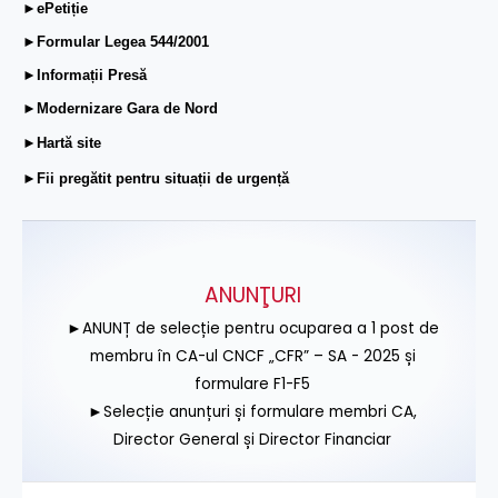
►ePetiție
►Formular Legea 544/2001
►Informații Presă
►Modernizare Gara de Nord
►Hartă site
►Fii pregătit pentru situații de urgență
ANUNŢURI
►ANUNȚ de selecție pentru ocuparea a 1 post de
membru în CA-ul CNCF „CFR” – SA - 2025 și
formulare F1-F5
►Selecție anunțuri și formulare membri CA,
Director General și Director Financiar