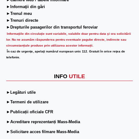
►Camere web / tabele informare
►Informaţii din gări
►Trenul meu
►Trenuri directe
►Drepturile pasagerilor din transportul feroviar
Informaţiile din circulaţie sunt variabile, valabile doar pentru data şi ora solicitării
lor.
Nu ne asumăm răspunderea pentru eventuale pagube directe, indirecte sau
circumstanțiale produse prin utilizarea acestor informații.
În caz de urgenţe, apelaţi numărul european unic 112. Gratuit în orice reţea de
telefonie.
INFO
UTILE
►Legături utile
►Termeni de utilizare
►Publicații oficiale CFR
►Acreditare reprezentanți Mass-Media
►Solicitare acces filmare Mass-Media