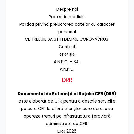
Despre noi
Protecţia mediului
Politica privind prelucrarea datelor cu caracter
personal
CE TREBUIE SA STITI DESPRE CORONAVIRUS!
Contact
ePetiție
A.N.P.C. – SAL
A.N.P.C.
DRR
Documentul de Referinţă al Reţelei CFR (DRR)
este elaborat de CFR pentru a descrie serviciile
pe care CFR le oferă clienţilor care doresc să
opereze trenuri pe infrastructura feroviară
administrată de CFR.
DRR 2026