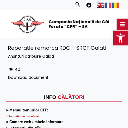
Skip
Search
to
MA
content
Compania Națională de Căi
M
Ferate ”CFR” – SA
Op
Reparatie remorca RDC – SRCF Galati
Anunturi atribuire Galati
40
Download document
INFO
CĂLĂTORI
►Mersul trenurilor CFR
Informatii din circulaţie
►Camere web / tabele informare