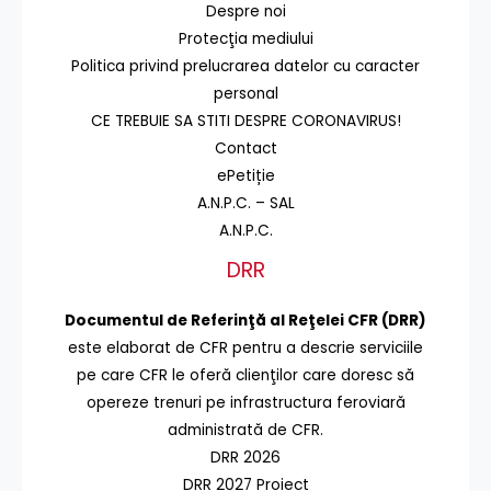
Despre noi
Protecţia mediului
Politica privind prelucrarea datelor cu caracter
personal
CE TREBUIE SA STITI DESPRE CORONAVIRUS!
Contact
ePetiție
A.N.P.C. – SAL
A.N.P.C.
DRR
Documentul de Referinţă al Reţelei CFR (DRR)
este elaborat de CFR pentru a descrie serviciile
pe care CFR le oferă clienţilor care doresc să
opereze trenuri pe infrastructura feroviară
administrată de CFR.
DRR 2026
DRR 2027 Proiect