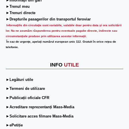
►Informaţii din gări
►Trenul meu
►Trenuri directe
►Drepturile pasagerilor din transportul feroviar
Informaţiile din circulaţie sunt variabile, valabile doar pentru data şi ora solicitării
lor.
Nu ne asumăm răspunderea pentru eventuale pagube directe, indirecte sau
circumstanțiale produse prin utilizarea acestor informații.
În caz de urgenţe, apelaţi numărul european unic 112. Gratuit în orice reţea de
telefonie.
INFO
UTILE
►Legături utile
►Termeni de utilizare
►Publicații oficiale CFR
►Acreditare reprezentanți Mass-Media
►Solicitare acces filmare Mass-Media
►ePetiție