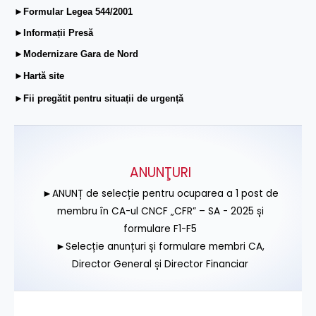
►Formular Legea 544/2001
►Informații Presă
►Modernizare Gara de Nord
►Hartă site
►Fii pregătit pentru situații de urgență
ANUNŢURI
►ANUNȚ de selecție pentru ocuparea a 1 post de
membru în CA-ul CNCF „CFR” – SA - 2025 și
formulare F1-F5
►Selecție anunțuri și formulare membri CA,
Director General și Director Financiar