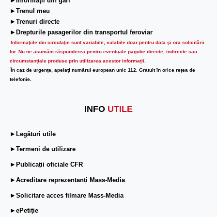
►Informaţii din gări
►Trenul meu
►Trenuri directe
►Drepturile pasagerilor din transportul feroviar
Informaţiile din circulaţie sunt variabile, valabile doar pentru data şi ora solicitării
lor.
Nu ne asumăm răspunderea pentru eventuale pagube directe, indirecte sau
circumstanțiale produse prin utilizarea acestor informații.
În caz de urgenţe, apelaţi numărul european unic 112. Gratuit în orice reţea de
telefonie.
INFO
UTILE
►Legături utile
►Termeni de utilizare
►Publicații oficiale CFR
►Acreditare reprezentanți Mass-Media
►Solicitare acces filmare Mass-Media
►ePetiție