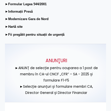
►Formular Legea 544/2001
►Informații Presă
►Modernizare Gara de Nord
►Hartă site
►Fii pregătit pentru situații de urgență
ANUNŢURI
►ANUNȚ de selecție pentru ocuparea a 1 post de
membru în CA-ul CNCF „CFR” – SA - 2025 și
formulare F1-F5
►Selecție anunțuri și formulare membri CA,
Director General și Director Financiar