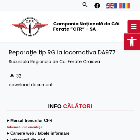
Skip
Search
to
MA
content
Compania Națională de Căi
M
Ferate ”CFR” – SA
Op
Reparaţie tip RG la locomotiva DA977
Sucursala Regionala de Cai Ferate Craiova
32
download document
INFO
CĂLĂTORI
►Mersul trenurilor CFR
Informatii din circulaţie
►Camere web / tabele informare