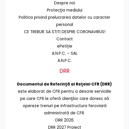
Despre noi
Protecţia mediului
Politica privind prelucrarea datelor cu caracter
personal
CE TREBUIE SA STITI DESPRE CORONAVIRUS!
Contact
ePetiție
A.N.P.C. – SAL
A.N.P.C.
DRR
Documentul de Referinţă al Reţelei CFR (DRR)
este elaborat de CFR pentru a descrie serviciile
pe care CFR le oferă clienţilor care doresc să
opereze trenuri pe infrastructura feroviară
administrată de CFR.
DRR 2026
DRR 2027 Proiect