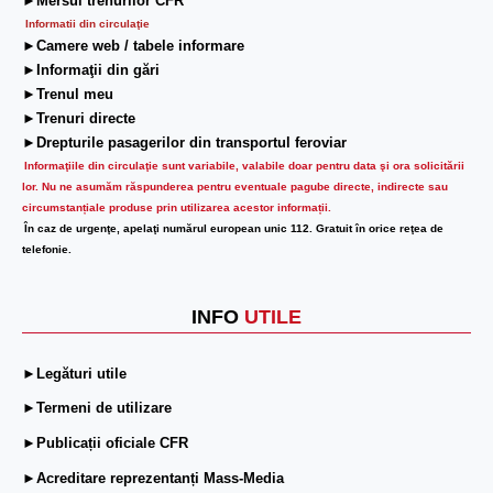
►Mersul trenurilor CFR
Informatii din circulaţie
►Camere web / tabele informare
►Informaţii din gări
►Trenul meu
►Trenuri directe
►Drepturile pasagerilor din transportul feroviar
Informaţiile din circulaţie sunt variabile, valabile doar pentru data şi ora solicitării
lor.
Nu ne asumăm răspunderea pentru eventuale pagube directe, indirecte sau
circumstanțiale produse prin utilizarea acestor informații.
În caz de urgenţe, apelaţi numărul european unic 112. Gratuit în orice reţea de
telefonie.
INFO
UTILE
►Legături utile
►Termeni de utilizare
►Publicații oficiale CFR
►Acreditare reprezentanți Mass-Media