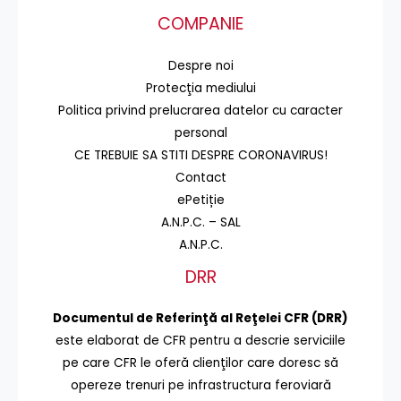
COMPANIE
Despre noi
Protecţia mediului
Politica privind prelucrarea datelor cu caracter
personal
CE TREBUIE SA STITI DESPRE CORONAVIRUS!
Contact
ePetiție
A.N.P.C. – SAL
A.N.P.C.
DRR
Documentul de Referinţă al Reţelei CFR (DRR)
este elaborat de CFR pentru a descrie serviciile
pe care CFR le oferă clienţilor care doresc să
opereze trenuri pe infrastructura feroviară