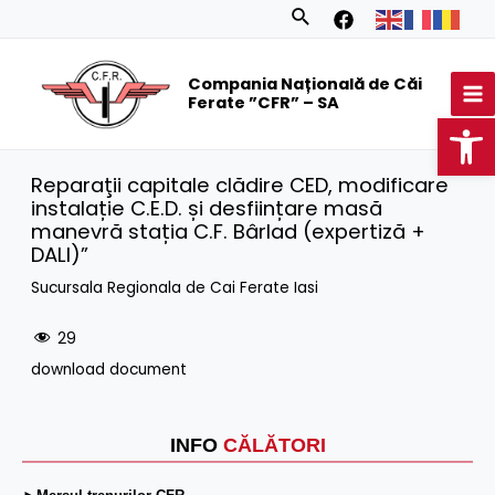
Skip
Search
to
MA
content
Compania Națională de Căi
M
Ferate ”CFR” – SA
Op
Reparaţii capitale clădire CED, modificare
instalație C.E.D. și desființare masă
manevră stația C.F. Bârlad (expertiză +
DALI)”
Sucursala Regionala de Cai Ferate Iasi
29
download document
INFO
CĂLĂTORI