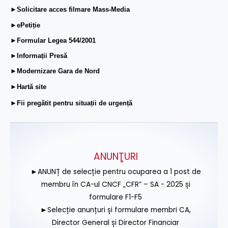
►Solicitare acces filmare Mass-Media
►ePetiție
►Formular Legea 544/2001
►Informații Presă
►Modernizare Gara de Nord
►Hartă site
►Fii pregătit pentru situații de urgență
ANUNŢURI
►ANUNȚ de selecție pentru ocuparea a 1 post de
membru în CA-ul CNCF „CFR” – SA - 2025 și
formulare F1-F5
►Selecție anunțuri și formulare membri CA,
Director General și Director Financiar