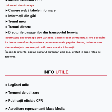
►Mersul trenurilor CFR
Informatii din circulaţie
►Camere web / tabele informare
►Informaţii din gări
►Trenul meu
►Trenuri directe
►Drepturile pasagerilor din transportul feroviar
Informaţiile din circulaţie sunt variabile, valabile doar pentru data şi ora solicitării
lor.
Nu ne asumăm răspunderea pentru eventuale pagube directe, indirecte sau
circumstanțiale produse prin utilizarea acestor informații.
În caz de urgenţe, apelaţi numărul european unic 112. Gratuit în orice reţea de
telefonie.
INFO
UTILE
►Legături utile
►Termeni de utilizare
►Publicații oficiale CFR
►Acreditare reprezentanți Mass-Media