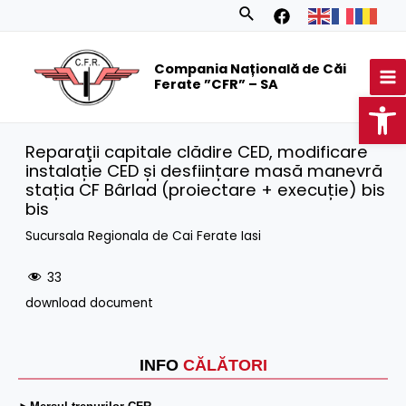
Skip
Search
to
MA
content
Compania Națională de Căi
M
Ferate ”CFR” – SA
Op
Reparaţii capitale clădire CED, modificare
instalație CED și desființare masă manevră
stația CF Bârlad (proiectare + execuție) bis
bis
Sucursala Regionala de Cai Ferate Iasi
33
download document
INFO
CĂLĂTORI