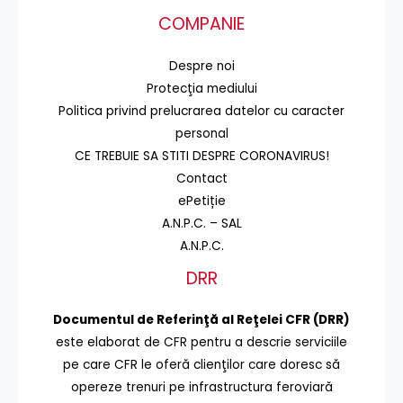
COMPANIE
Despre noi
Protecţia mediului
Politica privind prelucrarea datelor cu caracter
personal
CE TREBUIE SA STITI DESPRE CORONAVIRUS!
Contact
ePetiție
A.N.P.C. – SAL
A.N.P.C.
DRR
Documentul de Referinţă al Reţelei CFR (DRR)
este elaborat de CFR pentru a descrie serviciile
pe care CFR le oferă clienţilor care doresc să
opereze trenuri pe infrastructura feroviară