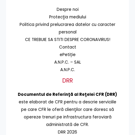
Despre noi
Protecţia mediului
Politica privind prelucrarea datelor cu caracter
personal
CE TREBUIE SA STITI DESPRE CORONAVIRUS!
Contact
ePetiție
A.N.P.C. – SAL
A.N.P.C.
DRR
Documentul de Referinţă al Reţelei CFR (DRR)
este elaborat de CFR pentru a descrie serviciile
pe care CFR le oferă clienţilor care doresc să
opereze trenuri pe infrastructura feroviară
administrată de CFR.
DRR 2026