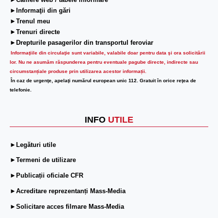
►Camere web / tabele informare
►Informaţii din gări
►Trenul meu
►Trenuri directe
►Drepturile pasagerilor din transportul feroviar
Informaţiile din circulaţie sunt variabile, valabile doar pentru data şi ora solicitării
lor.
Nu ne asumăm răspunderea pentru eventuale pagube directe, indirecte sau
circumstanțiale produse prin utilizarea acestor informații.
În caz de urgenţe, apelaţi numărul european unic 112. Gratuit în orice reţea de
telefonie.
INFO
UTILE
►Legături utile
►Termeni de utilizare
►Publicații oficiale CFR
►Acreditare reprezentanți Mass-Media
►Solicitare acces filmare Mass-Media