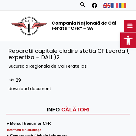
Skip
Search
to
MA
content
Compania Națională de Căi
M
Ferate ”CFR” – SA
Op
Reparatii capitale cladire statia CF Leorda (
expertiza + DALI )2
Sucursala Regionala de Cai Ferate Iasi
29
download document
INFO
CĂLĂTORI
►Mersul trenurilor CFR
Informatii din circulaţie