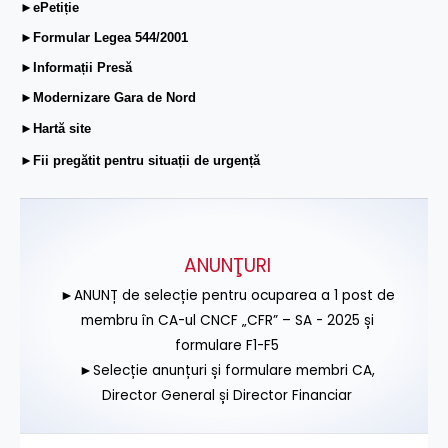
►ePetiție
►Formular Legea 544/2001
►Informații Presă
►Modernizare Gara de Nord
►Hartă site
►Fii pregătit pentru situații de urgență
ANUNŢURI
►ANUNȚ de selecție pentru ocuparea a 1 post de
membru în CA-ul CNCF „CFR” – SA - 2025 și
formulare F1-F5
►Selecție anunțuri și formulare membri CA,
Director General și Director Financiar