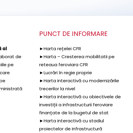
PUNCT DE INFORMARE
 al
►Harta rețelei CFR
aborat de
►Harta – Cresterea mobilitatii pe
iile pe
reteaua feroviara CFR
 care
►Lucrări în regie proprie
 pe
►Harta interactivă cu modernizările
dministrată
trecerilor la nivel
►Harta interactivă cu obiectivele de
investiții a infrastructurii feroviare
finanțate de la bugetul de stat
►Harta interactivă cu stadiul
proiectelor de infrastructură