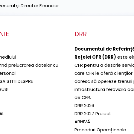
neral și Director Financiar
NIE
DRR
Documentul de Referinţă
mediului
Reţelei CFR (DRR)
este el
ivind prelucrarea datelor cu
CFR pentru a descrie servic
ersonal
care CFR le oferă clienţilor
SA STITI DESPRE
doresc să opereze trenuri
RUS!
infrastructura feroviară a
de CFR.
DRR 2026
SAL
DRR 2027 Proiect
ARHIVĂ
Proceduri Operaționale