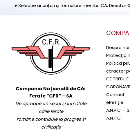
►Selecție anunțuri și formulare membri CA, Director Ge
COMPA
Despre noi
Protecţia 
Politica pr
caracter p
CE TREBUIE 
CORONAVI
Compania Națională de Căi
Contact
Ferate ”CFR” – SA
ePetiție
De aproape un secol și jumătate
A.N.P.C. – 
căile ferate
A.N.P.C.
române contribuie la progres și
civilizație