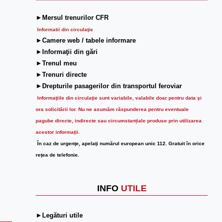
►Mersul trenurilor CFR
Informatii din circulaţie
►Camere web / tabele informare
►Informaţii din gări
►Trenul meu
►Trenuri directe
►Drepturile pasagerilor din transportul feroviar
Informaţiile din circulaţie sunt variabile, valabile doar pentru data şi
ora solicitării lor.
Nu ne asumăm răspunderea pentru eventuale
pagube directe, indirecte sau circumstanțiale produse prin utilizarea
acestor informații.
În caz de urgenţe, apelaţi numărul european unic 112. Gratuit în orice
reţea de telefonie.
INFO
UTILE
►Legături utile