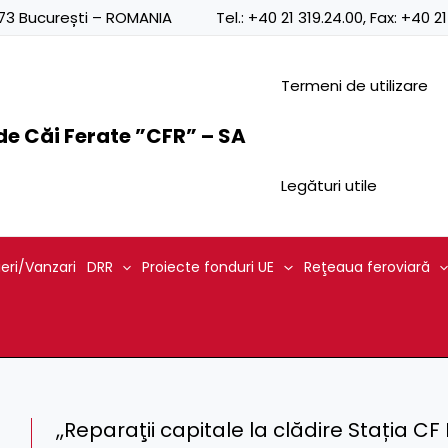
0873 București – ROMANIA
Tel.:
+40 21 319.24.00
, Fax:
+40 21
Termeni de utilizare
e Căi Ferate ”CFR” – SA
Legături utile
ieri/Vanzari
DRR
Proiecte fonduri UE
Reţeaua feroviară
,,Reparaţii capitale la clădire Stația C