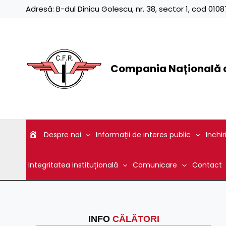
Skip
Adresă:
B-dul Dinicu Golescu, nr. 38, sector 1, cod 01
to
content
Compania Națională d
Despre noi
Informaţii de interes public
Inchir
Integritatea instituțională
Comunicare
Contact
INFO
CĂLĂTORI