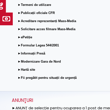
►Termeni de utilizare
►Publicații oficiale CFR
►Acreditare reprezentanți Mass-Media
►Solicitare acces filmare Mass-Media
►ePetiție
►Formular Legea 544/2001
►Informații Presă
►Modernizare Gara de Nord
►Hartă site
►Fii pregătit pentru situații de urgență
ANUNŢURI
►ANUNȚ de selecție pentru ocuparea a 1 post de memb