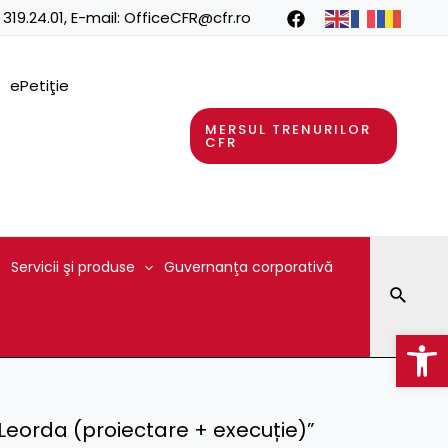
 319.24.01
, E-mail:
OfficeCFR@cfr.ro
ePetiţie
MERSUL TRENURILOR
CFR
Servicii şi produse
Guvernanţa corporativă
Searc
Op
F Leorda (proiectare + execuție)”