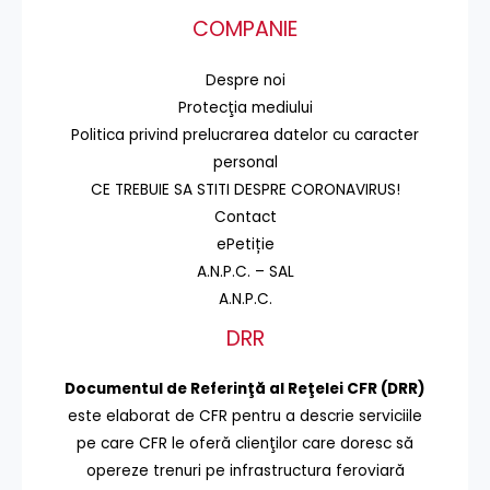
COMPANIE
Despre noi
Protecţia mediului
Politica privind prelucrarea datelor cu caracter
personal
CE TREBUIE SA STITI DESPRE CORONAVIRUS!
Contact
ePetiție
A.N.P.C. – SAL
A.N.P.C.
DRR
Documentul de Referinţă al Reţelei CFR (DRR)
este elaborat de CFR pentru a descrie serviciile
pe care CFR le oferă clienţilor care doresc să
opereze trenuri pe infrastructura feroviară