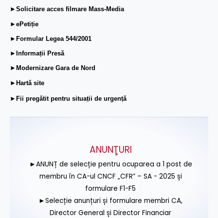
►Solicitare acces filmare Mass-Media
►ePetiție
►Formular Legea 544/2001
►Informații Presă
►Modernizare Gara de Nord
►Hartă site
►Fii pregătit pentru situații de urgență
ANUNŢURI
►ANUNȚ de selecție pentru ocuparea a 1 post de
membru în CA-ul CNCF „CFR” – SA - 2025 și
formulare F1-F5
►Selecție anunțuri și formulare membri CA,
Director General și Director Financiar