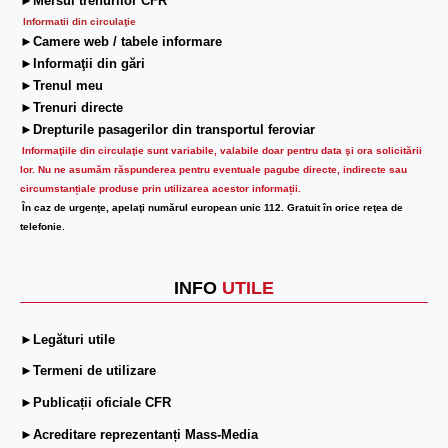
►Mersul trenurilor CFR
Informatii din circulaţie
►Camere web / tabele informare
►Informaţii din gări
►Trenul meu
►Trenuri directe
►Drepturile pasagerilor din transportul feroviar
Informaţiile din circulaţie sunt variabile, valabile doar pentru data şi ora solicitării
lor.
Nu ne asumăm răspunderea pentru eventuale pagube directe, indirecte sau
circumstanțiale produse prin utilizarea acestor informații.
În caz de urgenţe, apelaţi numărul european unic 112. Gratuit în orice reţea de
telefonie.
INFO
UTILE
►Legături utile
►Termeni de utilizare
►Publicații oficiale CFR
►Acreditare reprezentanți Mass-Media