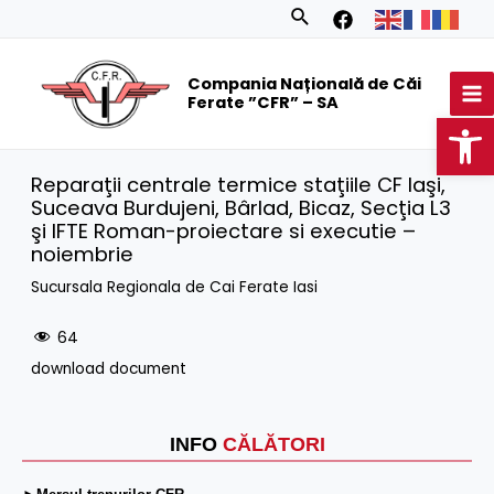
Skip
Search
to
MA
content
Compania Națională de Căi
M
Ferate ”CFR” – SA
Op
Reparaţii centrale termice staţiile CF Iaşi,
Suceava Burdujeni, Bârlad, Bicaz, Secţia L3
şi IFTE Roman-proiectare si executie –
noiembrie
Sucursala Regionala de Cai Ferate Iasi
64
download document
INFO
CĂLĂTORI