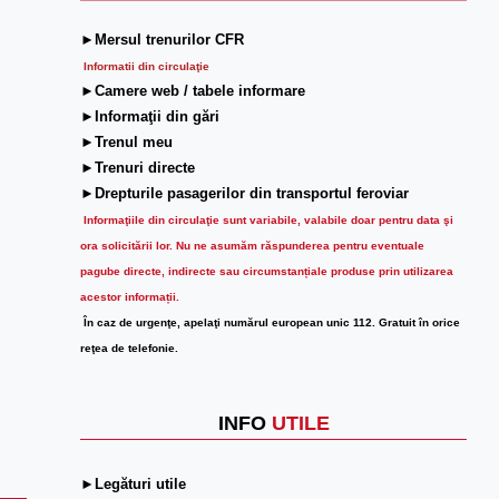
►Mersul trenurilor CFR
Informatii din circulaţie
►Camere web / tabele informare
►Informaţii din gări
►Trenul meu
►Trenuri directe
►Drepturile pasagerilor din transportul feroviar
Informaţiile din circulaţie sunt variabile, valabile doar pentru data şi
ora solicitării lor.
Nu ne asumăm răspunderea pentru eventuale
pagube directe, indirecte sau circumstanțiale produse prin utilizarea
acestor informații.
În caz de urgenţe, apelaţi numărul european unic 112. Gratuit în orice
reţea de telefonie.
INFO
UTILE
►Legături utile