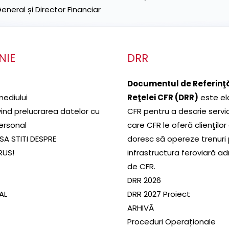
neral și Director Financiar
NIE
DRR
Documentul de Referinţă
mediului
Reţelei CFR (DRR)
este el
ivind prelucrarea datelor cu
CFR pentru a descrie servic
ersonal
care CFR le oferă clienţilor
SA STITI DESPRE
doresc să opereze trenuri
RUS!
infrastructura feroviară a
de CFR.
DRR 2026
SAL
DRR 2027 Proiect
ARHIVĂ
Proceduri Operaționale