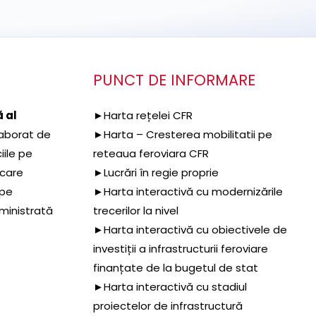
PUNCT DE INFORMARE
 al
►Harta rețelei CFR
aborat de
►Harta – Cresterea mobilitatii pe
iile pe
reteaua feroviara CFR
 care
►Lucrări în regie proprie
 pe
►Harta interactivă cu modernizările
dministrată
trecerilor la nivel
►Harta interactivă cu obiectivele de
investiții a infrastructurii feroviare
finanțate de la bugetul de stat
►Harta interactivă cu stadiul
proiectelor de infrastructură