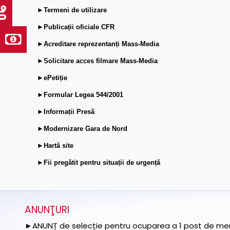
►Termeni de utilizare
►Publicații oficiale CFR
►Acreditare reprezentanți Mass-Media
►Solicitare acces filmare Mass-Media
►ePetiție
►Formular Legea 544/2001
►Informații Presă
►Modernizare Gara de Nord
►Hartă site
►Fii pregătit pentru situații de urgență
ANUNŢURI
►ANUNȚ de selecție pentru ocuparea a 1 post de memb