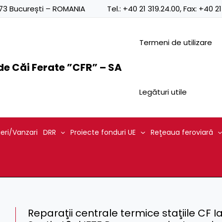
0873 București – ROMANIA
Tel.:
+40 21 319.24.00
, Fax:
+40 21
Termeni de utilizare
e Căi Ferate ”CFR” – SA
Legături utile
ieri/Vanzari
DRR
Proiecte fonduri UE
Reţeaua feroviară
Reparaţii centrale termice staţiile CF I