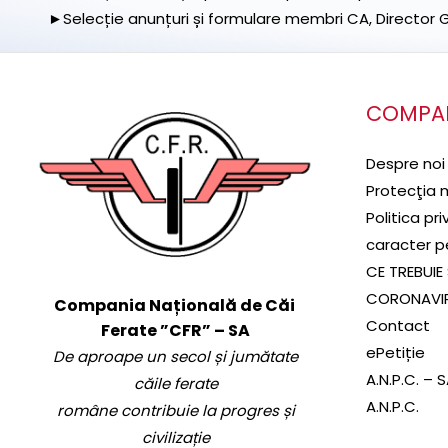
►Selecție anunțuri și formulare membri CA, Director Ge
COMPA
Despre noi
Protecţia 
Politica pr
caracter p
CE TREBUIE 
CORONAVI
Compania Națională de Căi
Contact
Ferate ”CFR” – SA
ePetiție
De aproape un secol și jumătate
A.N.P.C. – 
căile ferate
A.N.P.C.
române contribuie la progres și
civilizație