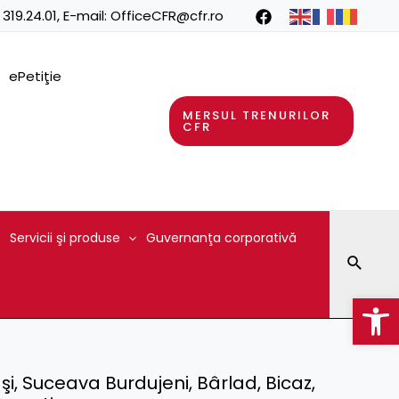
 319.24.01
, E-mail:
OfficeCFR@cfr.ro
ePetiţie
MERSUL TRENURILOR
CFR
Servicii şi produse
Guvernanţa corporativă
Searc
Op
aşi, Suceava Burdujeni, Bârlad, Bicaz,