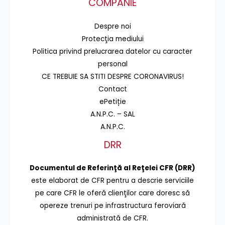
COMPANIE
Despre noi
Protecţia mediului
Politica privind prelucrarea datelor cu caracter
personal
CE TREBUIE SA STITI DESPRE CORONAVIRUS!
Contact
ePetiție
A.N.P.C. – SAL
A.N.P.C.
DRR
Documentul de Referinţă al Reţelei CFR (DRR)
este elaborat de CFR pentru a descrie serviciile
pe care CFR le oferă clienţilor care doresc să
opereze trenuri pe infrastructura feroviară
administrată de CFR.