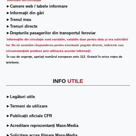
Informatii din circulaţie
►Camere web / tabele informare
►Informaţii din gări
►Trenul meu
►Trenuri directe
►Drepturile pasagerilor din transportul feroviar
Informaţiile din circulaţie sunt variabile, valabile doar pentru data şi ora solicitării
lor.
Nu ne asumăm răspunderea pentru eventuale pagube directe, indirecte sau
circumstanțiale produse prin utilizarea acestor informații.
În caz de urgenţe, apelaţi numărul european unic 112. Gratuit în orice reţea de
telefonie.
INFO
UTILE
►Legături utile
►Termeni de utilizare
►Publicații oficiale CFR
►Acreditare reprezentanți Mass-Media
►Solicitare acces filmare Mass-Media