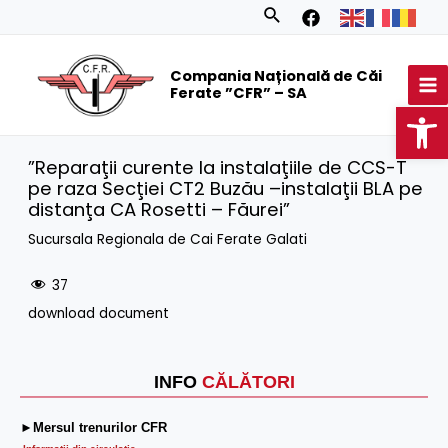
Skip
Search
to
MA
content
Compania Națională de Căi
M
Ferate ”CFR” – SA
Op
”Reparaţii curente la instalaţiile de CCS-T
pe raza Secţiei CT2 Buzău –instalaţii BLA pe
distanţa CA Rosetti – Făurei”
Sucursala Regionala de Cai Ferate Galati
37
download document
INFO
CĂLĂTORI
►Mersul trenurilor CFR