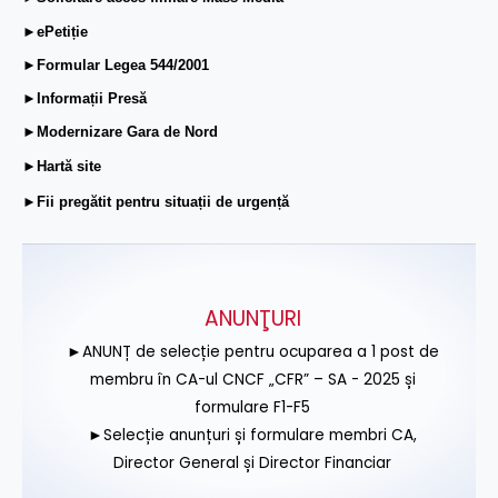
►ePetiție
►Formular Legea 544/2001
►Informații Presă
►Modernizare Gara de Nord
►Hartă site
►Fii pregătit pentru situații de urgență
ANUNŢURI
►ANUNȚ de selecție pentru ocuparea a 1 post de
membru în CA-ul CNCF „CFR” – SA - 2025 și
formulare F1-F5
►Selecție anunțuri și formulare membri CA,
Director General și Director Financiar