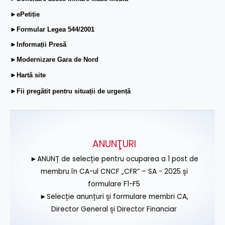
►ePetiție
►Formular Legea 544/2001
►Informații Presă
►Modernizare Gara de Nord
►Hartă site
►Fii pregătit pentru situații de urgență
ANUNŢURI
►ANUNȚ de selecție pentru ocuparea a 1 post de
membru în CA-ul CNCF „CFR” – SA - 2025 și
formulare F1-F5
►Selecție anunțuri și formulare membri CA,
Director General și Director Financiar