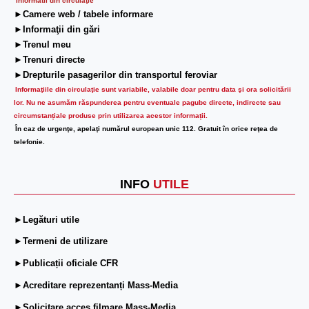
Informatii din circulaţie
►Camere web / tabele informare
►Informaţii din gări
►Trenul meu
►Trenuri directe
►Drepturile pasagerilor din transportul feroviar
Informaţiile din circulaţie sunt variabile, valabile doar pentru data şi ora solicitării
lor.
Nu ne asumăm răspunderea pentru eventuale pagube directe, indirecte sau
circumstanțiale produse prin utilizarea acestor informații.
În caz de urgenţe, apelaţi numărul european unic 112. Gratuit în orice reţea de
telefonie.
INFO
UTILE
►Legături utile
►Termeni de utilizare
►Publicații oficiale CFR
►Acreditare reprezentanți Mass-Media
►Solicitare acces filmare Mass-Media