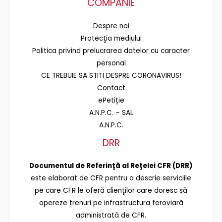
COMPANIE
Despre noi
Protecţia mediului
Politica privind prelucrarea datelor cu caracter
personal
CE TREBUIE SA STITI DESPRE CORONAVIRUS!
Contact
ePetiție
A.N.P.C. – SAL
A.N.P.C.
DRR
Documentul de Referinţă al Reţelei CFR (DRR)
este elaborat de CFR pentru a descrie serviciile
pe care CFR le oferă clienţilor care doresc să
opereze trenuri pe infrastructura feroviară
administrată de CFR.