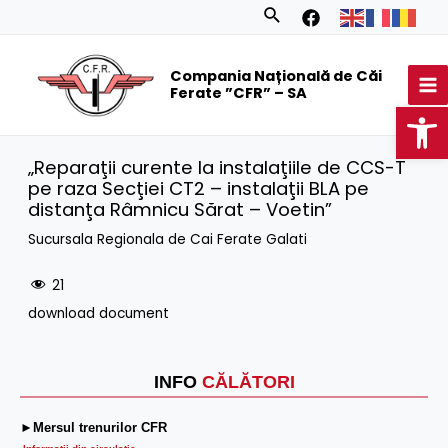
Skip
Search
to
MA
content
Compania Națională de Căi
M
Ferate ”CFR” – SA
Op
„Reparaţii curente la instalaţiile de CCS-T
pe raza Secţiei CT2 – instalaţii BLA pe
distanţa Râmnicu Sărat – Voetin”
Sucursala Regionala de Cai Ferate Galati
21
download document
INFO
CĂLĂTORI
►Mersul trenurilor CFR