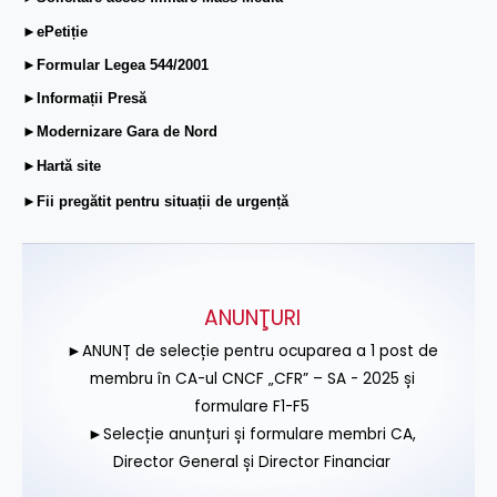
►ePetiție
►Formular Legea 544/2001
►Informații Presă
►Modernizare Gara de Nord
►Hartă site
►Fii pregătit pentru situații de urgență
ANUNŢURI
►ANUNȚ de selecție pentru ocuparea a 1 post de
membru în CA-ul CNCF „CFR” – SA - 2025 și
formulare F1-F5
►Selecție anunțuri și formulare membri CA,
Director General și Director Financiar