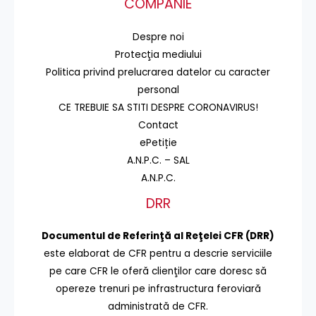
COMPANIE
Despre noi
Protecţia mediului
Politica privind prelucrarea datelor cu caracter
personal
CE TREBUIE SA STITI DESPRE CORONAVIRUS!
Contact
ePetiție
A.N.P.C. – SAL
A.N.P.C.
DRR
Documentul de Referinţă al Reţelei CFR (DRR)
este elaborat de CFR pentru a descrie serviciile
pe care CFR le oferă clienţilor care doresc să
opereze trenuri pe infrastructura feroviară
administrată de CFR.