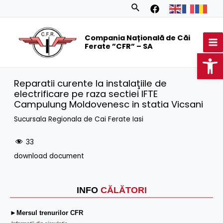
Skip
Search
to
MA
content
Compania Națională de Căi
M
Ferate ”CFR” – SA
Op
Reparatii curente la instalaţiile de
electrificare pe raza sectiei IFTE
Campulung Moldovenesc in statia Vicsani
Sucursala Regionala de Cai Ferate Iasi
33
download document
INFO
CĂLĂTORI
►Mersul trenurilor CFR