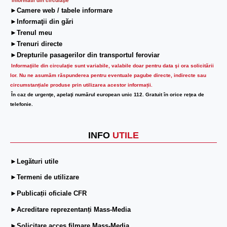
Informatii din circulaţie
►Camere web / tabele informare
►Informaţii din gări
►Trenul meu
►Trenuri directe
►Drepturile pasagerilor din transportul feroviar
Informaţiile din circulaţie sunt variabile, valabile doar pentru data şi ora solicitării
lor.
Nu ne asumăm răspunderea pentru eventuale pagube directe, indirecte sau
circumstanțiale produse prin utilizarea acestor informații.
În caz de urgenţe, apelaţi numărul european unic 112. Gratuit în orice reţea de
telefonie.
INFO
UTILE
►Legături utile
►Termeni de utilizare
►Publicații oficiale CFR
►Acreditare reprezentanți Mass-Media
►Solicitare acces filmare Mass-Media