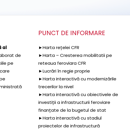
PUNCT DE INFORMARE
 al
►Harta rețelei CFR
aborat de
►Harta – Cresterea mobilitatii pe
iile pe
reteaua feroviara CFR
 care
►Lucrări în regie proprie
 pe
►Harta interactivă cu modernizările
dministrată
trecerilor la nivel
►Harta interactivă cu obiectivele de
investiții a infrastructurii feroviare
finanțate de la bugetul de stat
►Harta interactivă cu stadiul
proiectelor de infrastructură