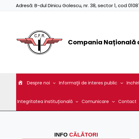
Skip
Adresă:
B-dul Dinicu Golescu, nr. 38, sector 1, cod 01
to
content
Compania Națională d
Despre noi
Informaţii de interes public
Inchir
Integritatea instituțională
Comunicare
Contact
INFO
CĂLĂTORI