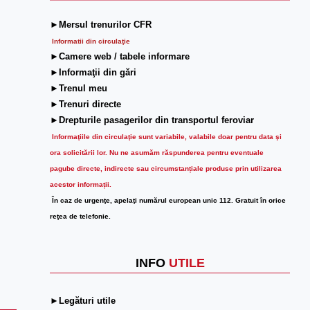
►Mersul trenurilor CFR
Informatii din circulaţie
►Camere web / tabele informare
►Informaţii din gări
►Trenul meu
►Trenuri directe
►Drepturile pasagerilor din transportul feroviar
Informaţiile din circulaţie sunt variabile, valabile doar pentru data şi
ora solicitării lor.
Nu ne asumăm răspunderea pentru eventuale
pagube directe, indirecte sau circumstanțiale produse prin utilizarea
acestor informații.
În caz de urgenţe, apelaţi numărul european unic 112. Gratuit în orice
reţea de telefonie.
INFO
UTILE
►Legături utile