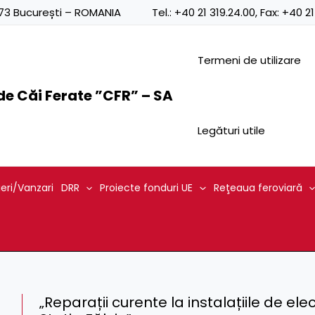
0873 București – ROMANIA
Tel.:
+40 21 319.24.00
, Fax:
+40 21
Termeni de utilizare
e Căi Ferate ”CFR” – SA
Legături utile
ieri/Vanzari
DRR
Proiecte fonduri UE
Reţeaua feroviară
„Reparații curente la instalațiile de elec