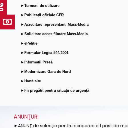
►Termeni de utilizare
►Publicații oficiale CFR
►Acreditare reprezentanți Mass-Media
►Solicitare acces filmare Mass-Media
►ePetiție
►Formular Legea 544/2001
►Informații Presă
►Modernizare Gara de Nord
►Hartă site
►Fii pregătit pentru situații de urgență
ANUNŢURI
►ANUNȚ de selecție pentru ocuparea a 1 post de memb