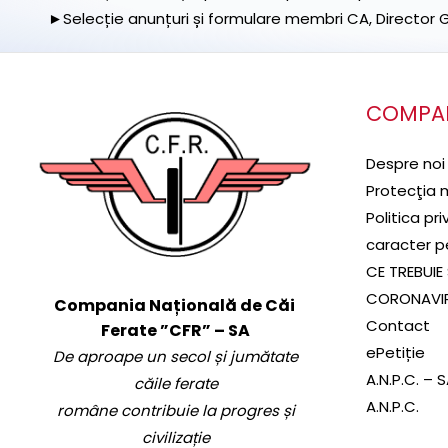
►Selecție anunțuri și formulare membri CA, Director Ge
COMPA
Despre noi
Protecţia 
Politica pr
caracter p
CE TREBUIE 
CORONAVI
Compania Națională de Căi
Contact
Ferate ”CFR” – SA
ePetiție
De aproape un secol și jumătate
A.N.P.C. – 
căile ferate
A.N.P.C.
române contribuie la progres și
civilizație