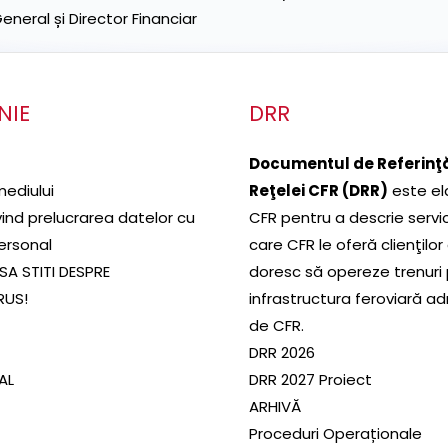
neral și Director Financiar
NIE
DRR
Documentul de Referinţă
mediului
Reţelei CFR (DRR)
este el
ivind prelucrarea datelor cu
CFR pentru a descrie servic
ersonal
care CFR le oferă clienţilor
SA STITI DESPRE
doresc să opereze trenuri
RUS!
infrastructura feroviară a
de CFR.
DRR 2026
SAL
DRR 2027 Proiect
ARHIVĂ
Proceduri Operaționale