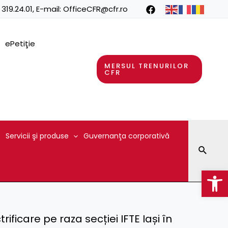
 319.24.01
, E-mail:
OfficeCFR@cfr.ro
ePetiţie
MERSUL TRENURILOR
CFR
Servicii şi produse
Guvernanţa corporativă
Searc
Op
trificare pe raza secției IFTE Iași în