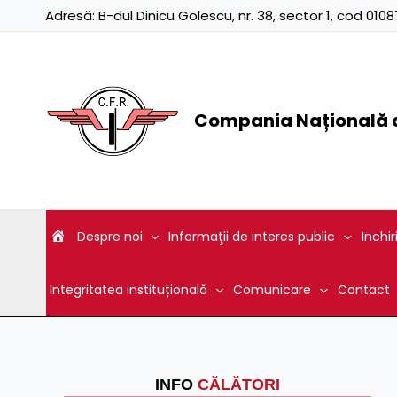
Skip
Adresă:
B-dul Dinicu Golescu, nr. 38, sector 1, cod 01
to
content
Compania Națională d
Despre noi
Informaţii de interes public
Inchir
Integritatea instituțională
Comunicare
Contact
INFO
CĂLĂTORI