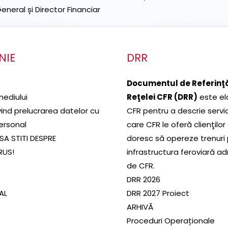
neral și Director Financiar
NIE
DRR
Documentul de Referinţă
mediului
Reţelei CFR (DRR)
este el
ivind prelucrarea datelor cu
CFR pentru a descrie servic
ersonal
care CFR le oferă clienţilor
SA STITI DESPRE
doresc să opereze trenuri
RUS!
infrastructura feroviară a
de CFR.
DRR 2026
SAL
DRR 2027 Proiect
ARHIVĂ
Proceduri Operaționale