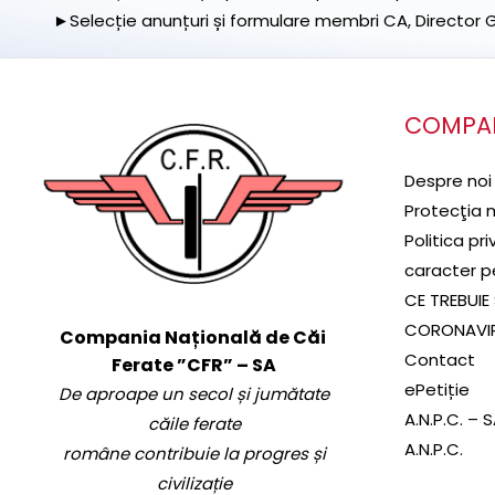
►Selecție anunțuri și formulare membri CA, Director Ge
COMPA
Despre noi
Protecţia 
Politica pr
caracter p
CE TREBUIE 
CORONAVI
Compania Națională de Căi
Contact
Ferate ”CFR” – SA
ePetiție
De aproape un secol și jumătate
A.N.P.C. – 
căile ferate
A.N.P.C.
române contribuie la progres și
civilizație