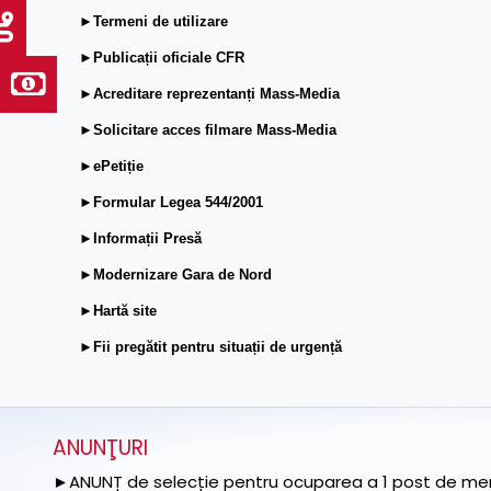
►Termeni de utilizare
►Publicații oficiale CFR
►Acreditare reprezentanți Mass-Media
►Solicitare acces filmare Mass-Media
►ePetiție
►Formular Legea 544/2001
►Informații Presă
►Modernizare Gara de Nord
►Hartă site
►Fii pregătit pentru situații de urgență
ANUNŢURI
►ANUNȚ de selecție pentru ocuparea a 1 post de memb