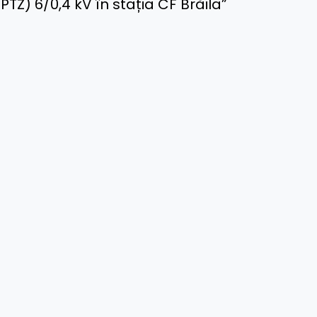
TZ) 6/0,4 kV în stația CF Brăila”