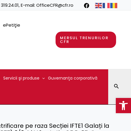
 319.24.01
, E-mail:
OfficeCFR@cfr.ro
ePetiţie
MERSUL TRENURILOR
CFR
Servicii şi produse
Guvernanţa corporativă
Searc
Op
trificare pe raza Secției IFTE1 Galați la