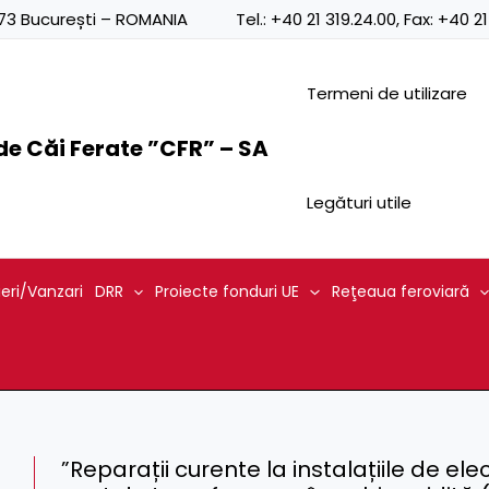
0873 București – ROMANIA
Tel.:
+40 21 319.24.00
, Fax:
+40 21
Termeni de utilizare
e Căi Ferate ”CFR” – SA
Legături utile
ieri/Vanzari
DRR
Proiecte fonduri UE
Reţeaua feroviară
”Reparații curente la instalațiile de elec