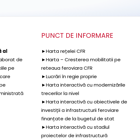
PUNCT DE INFORMARE
 al
►Harta rețelei CFR
aborat de
►Harta – Cresterea mobilitatii pe
iile pe
reteaua feroviara CFR
 care
►Lucrări în regie proprie
 pe
►Harta interactivă cu modernizările
dministrată
trecerilor la nivel
►Harta interactivă cu obiectivele de
investiții a infrastructurii feroviare
finanțate de la bugetul de stat
►Harta interactivă cu stadiul
proiectelor de infrastructură