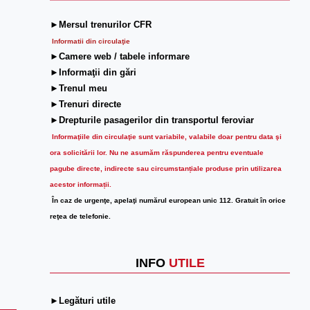
►Mersul trenurilor CFR
Informatii din circulaţie
►Camere web / tabele informare
►Informaţii din gări
►Trenul meu
►Trenuri directe
►Drepturile pasagerilor din transportul feroviar
Informaţiile din circulaţie sunt variabile, valabile doar pentru data şi
ora solicitării lor.
Nu ne asumăm răspunderea pentru eventuale
pagube directe, indirecte sau circumstanțiale produse prin utilizarea
acestor informații.
În caz de urgenţe, apelaţi numărul european unic 112. Gratuit în orice
reţea de telefonie.
INFO
UTILE
►Legături utile