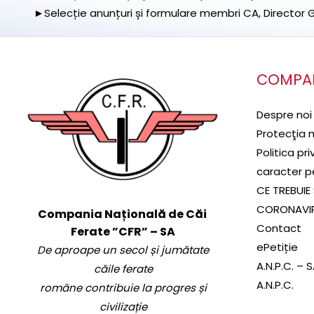
►Selecție anunțuri și formulare membri CA, Director Ge
COMPA
Despre noi
Protecţia 
Politica pr
caracter p
CE TREBUIE 
CORONAVI
Compania Națională de Căi
Contact
Ferate ”CFR” – SA
ePetiție
De aproape un secol și jumătate
A.N.P.C. – 
căile ferate
A.N.P.C.
române contribuie la progres și
civilizație