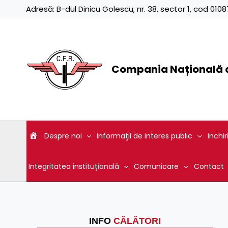
Skip
Adresă:
B-dul Dinicu Golescu, nr. 38, sector 1, cod 01
to
content
Compania Națională d
Despre noi
Informaţii de interes public
Inchir
Integritatea instituțională
Comunicare
Contact
INFO
CĂLĂTORI