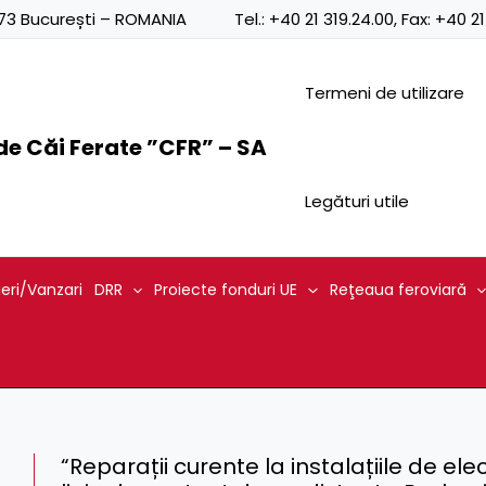
0873 București – ROMANIA
Tel.:
+40 21 319.24.00
, Fax:
+40 21
Termeni de utilizare
e Căi Ferate ”CFR” – SA
Legături utile
ieri/Vanzari
DRR
Proiecte fonduri UE
Reţeaua feroviară
“Reparații curente la instalațiile de elec