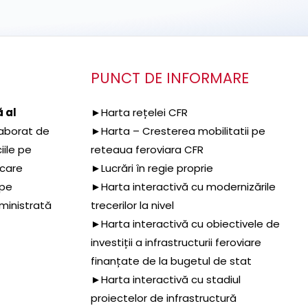
PUNCT DE INFORMARE
 al
►Harta rețelei CFR
aborat de
►Harta – Cresterea mobilitatii pe
iile pe
reteaua feroviara CFR
 care
►Lucrări în regie proprie
 pe
►Harta interactivă cu modernizările
dministrată
trecerilor la nivel
►Harta interactivă cu obiectivele de
investiții a infrastructurii feroviare
finanțate de la bugetul de stat
►Harta interactivă cu stadiul
proiectelor de infrastructură