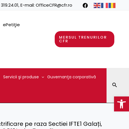
 319.24.01
, E-mail:
OfficeCFR@cfr.ro
ePetiţie
MERSUL TRENURILOR
CFR
Servicii şi produse
Guvernanţa corporativă
Searc
Op
trificare pe raza Sectiei IFTE1 Galați,