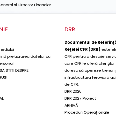
neral și Director Financiar
NIE
DRR
Documentul de Referinţă
mediului
Reţelei CFR (DRR)
este el
ivind prelucrarea datelor cu
CFR pentru a descrie servic
ersonal
care CFR le oferă clienţilor
SA STITI DESPRE
doresc să opereze trenuri
RUS!
infrastructura feroviară a
de CFR.
DRR 2026
SAL
DRR 2027 Proiect
ARHIVĂ
Proceduri Operaționale