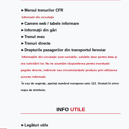
►Mersul trenurilor CFR
Informatii din circulaţie
►Camere web / tabele informare
►Informaţii din gări
►Trenul meu
►Trenuri directe
►Drepturile pasagerilor din transportul feroviar
Informaţiile din circulaţie sunt variabile, valabile doar pentru data şi
ora solicitării lor.
Nu ne asumăm răspunderea pentru eventuale
pagube directe, indirecte sau circumstanțiale produse prin utilizarea
acestor informații.
În caz de urgenţe, apelaţi numărul european unic 112. Gratuit în orice
reţea de telefonie.
INFO
UTILE
►Legături utile