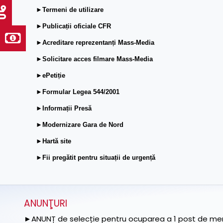
►Termeni de utilizare
►Publicații oficiale CFR
►Acreditare reprezentanți Mass-Media
►Solicitare acces filmare Mass-Media
►ePetiție
►Formular Legea 544/2001
►Informații Presă
►Modernizare Gara de Nord
►Hartă site
►Fii pregătit pentru situații de urgență
ANUNŢURI
►ANUNȚ de selecție pentru ocuparea a 1 post de memb