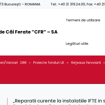
0873 București – ROMANIA
Tel.:
+40 21 319.24.00
, Fax:
+40 21
Termeni de utilizare
e Căi Ferate ”CFR” – SA
Legături utile
ieri/Vanzari
DRR
Proiecte fonduri UE
Reţeaua feroviară
„Reparatii curente la instalatiile IFTE in 