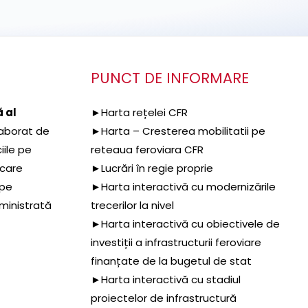
PUNCT DE INFORMARE
 al
►Harta rețelei CFR
aborat de
►Harta – Cresterea mobilitatii pe
iile pe
reteaua feroviara CFR
 care
►Lucrări în regie proprie
 pe
►Harta interactivă cu modernizările
dministrată
trecerilor la nivel
►Harta interactivă cu obiectivele de
investiții a infrastructurii feroviare
finanțate de la bugetul de stat
►Harta interactivă cu stadiul
proiectelor de infrastructură