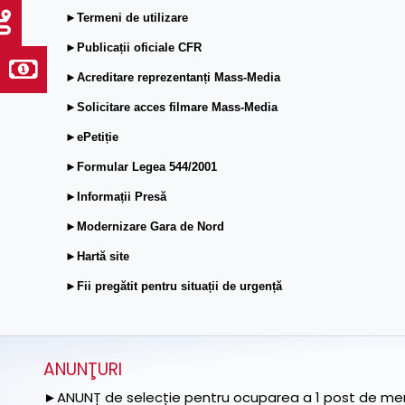
►Termeni de utilizare
►Publicații oficiale CFR
►Acreditare reprezentanți Mass-Media
►Solicitare acces filmare Mass-Media
►ePetiție
►Formular Legea 544/2001
►Informații Presă
►Modernizare Gara de Nord
►Hartă site
►Fii pregătit pentru situații de urgență
ANUNŢURI
►ANUNȚ de selecție pentru ocuparea a 1 post de memb