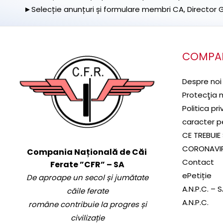
►Selecție anunțuri și formulare membri CA, Director Ge
COMPA
Despre noi
Protecţia 
Politica pr
caracter p
CE TREBUIE 
CORONAVI
Compania Națională de Căi
Contact
Ferate ”CFR” – SA
ePetiție
De aproape un secol și jumătate
A.N.P.C. – 
căile ferate
A.N.P.C.
române contribuie la progres și
civilizație