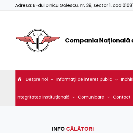
Skip
Adresă:
B-dul Dinicu Golescu, nr. 38, sector 1, cod 01
to
content
Compania Națională d
Despre noi
Informaţii de interes public
Inchir
Integritatea instituțională
Comunicare
Contact
INFO
CĂLĂTORI