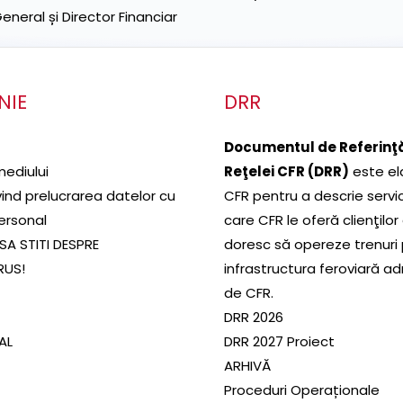
neral și Director Financiar
NIE
DRR
Documentul de Referinţă
mediului
Reţelei CFR (DRR)
este el
ivind prelucrarea datelor cu
CFR pentru a descrie servic
ersonal
care CFR le oferă clienţilor
SA STITI DESPRE
doresc să opereze trenuri
RUS!
infrastructura feroviară a
de CFR.
DRR 2026
SAL
DRR 2027 Proiect
ARHIVĂ
Proceduri Operaționale