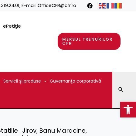
 319.24.01
, E-mail:
OfficeCFR@cfr.ro
ePetiţie
MERSUL TRENURILOR
CFR
Servicii şi produse
Guvernanţa corporativă
Searc
Op
statiile : Jirov, Banu Maracine,