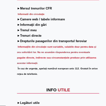
►Mersul trenurilor CFR
Informatii din circulaţie
►Camere web / tabele informare
►Informaţii din gări
►Trenul meu
►Trenuri directe
►Drepturile pasagerilor din transportul feroviar
Informaţiile din circulaţie sunt variabile, valabile doar pentru data şi
ora solicitării lor.
Nu ne asumăm răspunderea pentru eventuale
pagube directe, indirecte sau circumstanțiale produse prin utilizarea
acestor informații.
În caz de urgenţe, apelaţi numărul european unic 112. Gratuit în orice
reţea de telefonie.
INFO
UTILE
►Legături utile